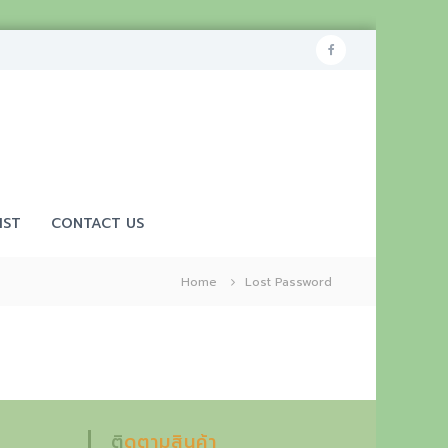
f
a
c
e
b
o
IST
CONTACT US
o
k
Home
Lost Password
ติดตามสินค้า