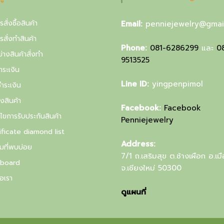
รสั่งซื้อสินค้า
Email:
penniejewelry@gmai
ารสั่งทำสินค้า
Phone:
081-6286299
และ
0
่างสินค้าสั่งทำ
9513525
ำระเงิน
Line ID:
yingpenpimol
ำระเงิน
งสินค้า
Facebook:
Facebook
นไขการรับประกันสินค้า
Penniejewelry
ificate diamond list
Address:
มที่พบบ่อย
7/1 ถ.เสริมสุข ต.ช้างเผือก อ.เม
board
จ.เชียงใหม่ 50300
อเรา
ดูแผนที่