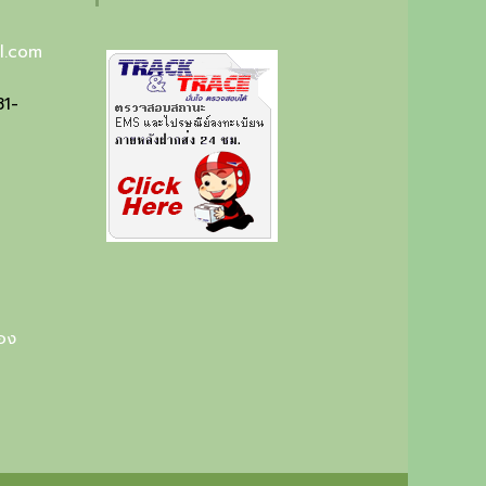
l.com
81-
ือง