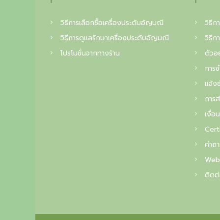
r
c
y
วิธีการเลือกซื้อเครื่องประดับอัญมณี
วิธีกา
e
วิธีการดูแลรักษาเครื่องประดับอัญมณี
วิธีก
t
โปรโมชั่นจากทางร้าน
ตัวอย
h
การช
e
แจ้งช
o
การส่
u
เงื่อ
t
Cert
s
คำถา
t
Web
a
ติดต่
n
d