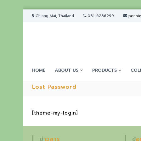
S
Chiang Mai, Thailand
081-6286299
penni
k
i
p
t
o
c
o
P
E
n
e
HOME
ABOUT US
PRODUCTS
COL
t
x
n
e
p
n
n
Lost Password
t
i
e
e
r
J
[theme-my-login]
e
i
w
e
e
n
l
ข่าวสาร
ข้