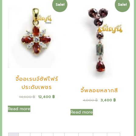
a
t
Sale!
Sale!
l
p
l
p
p
r
p
r
r
i
r
i
i
c
i
c
c
e
c
e
e
i
e
i
w
s
w
s
a
:
a
:
s
2
s
2
:
,
:
6
2
0
3
,
,
0
1
3
4
0
,
0
0
จี้ออเรนจ์ซัฟไฟร์
0
0
0
฿
0
ประดับเพชร
.
จี้พลอยหลากสี
0
฿
฿
.
O
C
14,600
฿
12,400
฿
.
O
C
4,000
฿
3,400
฿
฿
r
u
r
u
.
i
r
Read more
i
r
Read more
g
r
g
r
i
e
i
e
n
n
n
n
a
t
a
t
l
p