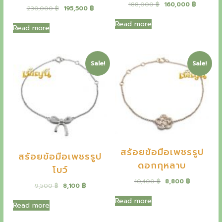
f
O
C
188,000
฿
160,000
฿
,
0
a
:
O
C
230,000
฿
195,500
฿
r
u
0
0
s
3
r
u
i
i
r
0
Read more
:
6
i
r
Read more
g
r
0
฿
n
4
,
g
r
i
e
.
3
5
i
e
n
n
฿
e
,
0
n
n
a
t
.
0
0
a
t
Sale!
Sale!
l
p
j
0
l
p
p
r
0
฿
p
r
e
r
i
.
r
i
i
c
฿
i
c
w
c
e
.
c
e
e
i
e
i
e
w
s
w
s
a
:
l
a
:
s
1
s
1
:
6
r
สร้อยข้อมือเพชรรูป
:
9
สร้อยข้อมือเพชรรูป
1
0
2
5
ดอกกุหลาบ
8
,
y
โบว์
3
,
8
0
0
5
O
C
10,400
฿
8,800
฿
,
,
0
O
C
9,500
฿
8,100
฿
,
0
r
u
0
0
r
u
0
0
y
i
r
0
Read more
i
r
0
Read more
g
r
0
฿
g
r
0
฿
o
i
e
.
i
e