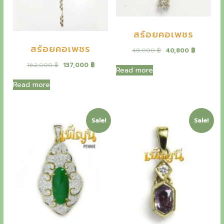
o
w
s
w
s
a
:
a
:
n
s
1
s
1
:
3
l
สร้อยคอเพชร
:
4
1
8
1
7
6
,
สร้อยคอเพชร
y
O
C
48,000
฿
40,800
฿
7
,
3
0
r
u
3
0
,
0
O
C
162,000
฿
137,000
฿
a
i
r
,
0
Read more
0
0
r
u
g
r
0
0
t
0
i
r
Read more
i
e
0
0
฿
g
r
n
n
0
฿
P
.
i
e
a
t
.
฿
n
n
l
p
฿
e
.
a
t
Sale!
Sale!
p
r
.
l
p
n
r
i
p
r
i
c
r
i
n
c
e
i
c
e
i
c
e
i
w
s
e
i
a
:
e
w
s
s
4
a
:
:
0
s
1
4
,
:
3
8
8
1
7
,
0