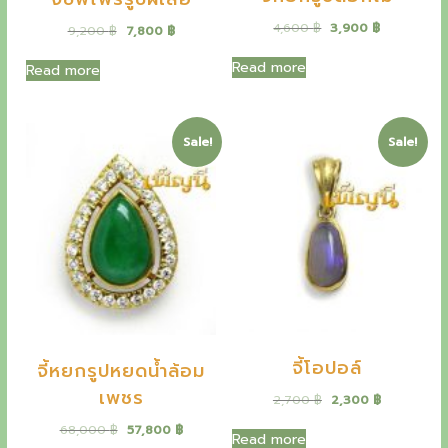
5
0
0
0
O
C
4,600
฿
3,900
฿
O
C
0
฿
9,200
฿
7,800
฿
0
฿
r
u
r
u
.
.
i
r
i
r
Read more
฿
Read more
฿
g
r
g
r
.
.
i
e
i
e
n
n
n
n
a
t
a
t
Sale!
Sale!
l
p
l
p
p
r
p
r
r
i
r
i
i
c
i
c
c
e
c
e
e
i
e
i
w
s
w
s
a
:
a
:
s
3
s
7
:
,
:
,
4
9
9
8
,
0
,
0
จี้โอปอล์
จี้หยกรูปหยดน้ำล้อม
6
0
2
0
0
0
เพชร
O
C
2,700
฿
2,300
฿
0
฿
0
฿
r
u
.
.
O
C
68,000
฿
57,800
฿
i
r
Read more
฿
฿
r
u