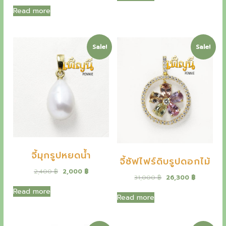
g
r
.
.
i
r
Read more
i
e
g
r
n
n
i
e
a
t
n
n
l
p
a
t
Sale!
Sale!
p
r
l
p
r
i
p
r
i
c
r
i
c
e
i
c
e
i
c
e
w
s
e
i
a
:
w
s
s
2
a
:
:
,
s
5
2
3
:
7
,
0
6
,
7
0
จี้มุกรูปหยดน้ำ
8
8
0
จี้ซัฟไฟร์ดิบรูปดอกไม้
,
0
0
฿
O
C
2,400
฿
2,000
฿
0
0
.
O
C
31,000
฿
26,300
฿
r
u
0
฿
r
u
i
r
0
฿
Read more
.
i
r
Read more
g
r
.
g
r
i
e
฿
i
e
n
n
.
n
n
a
t