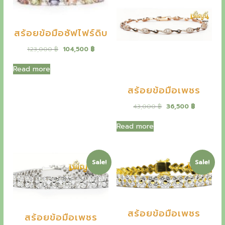
0
฿
p
r
c
e
.
g
r
i
e
i
฿
i
c
w
s
.
c
c
e
สร้อยข้อมือซัฟไฟร์ดิบ
a
:
e
i
s
1
o
w
s
O
C
123,000
฿
104,500
฿
:
0
a
:
r
u
1
2
l
s
2
i
r
Read more
2
,
:
8
g
r
l
0
0
3
,
i
e
,
0
สร้อยข้อมือเพชร
4
9
e
n
n
0
0
,
0
a
t
0
O
C
43,000
฿
36,500
฿
c
0
0
l
p
0
฿
r
u
0
p
r
.
i
r
Read more
t
0
฿
r
i
฿
g
r
.
i
c
.
i
e
o
฿
c
e
n
n
.
e
i
i
a
t
Sale!
Sale!
w
s
l
p
a
:
n
p
r
s
1
r
i
o
:
0
i
c
1
4
c
e
f
สร้อยข้อมือเพชร
2
,
e
i
สร้อยข้อมือเพชร
3
5
w
s