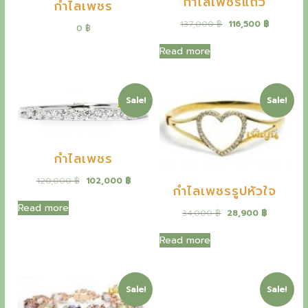
y
กำไลเพชรแถว
กำไลเพชร
a
e
t
O
C
137,000
฿
116,500
฿
t
0
฿
e
r
u
i
r
s
Read more
h
g
r
t
i
e
e
n
n
o
a
t
Sale!
Sale!
l
p
u
p
r
r
i
t
i
c
กำไลเพชร
c
e
s
e
i
O
C
120,000
฿
102,000
฿
w
s
t
กำไลเพชรรูปหัวใจ
r
u
a
:
i
r
Read more
s
1
a
O
C
34,000
฿
28,900
฿
g
r
:
1
r
u
i
e
n
1
6
i
r
Read more
n
n
3
,
g
r
a
t
d
7
5
i
e
l
p
,
0
n
n
i
p
r
0
0
a
t
Sale!
Sale!
r
i
0
l
p
n
i
c