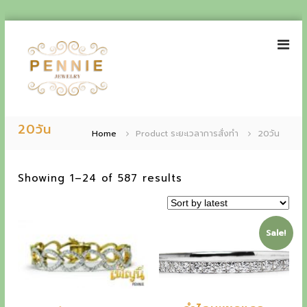
S
k
i
p
t
o
P
E
c
e
20วัน
o
x
Home
Product ระยะเวลาการสั่งทำ
20วัน
n
n
p
t
n
e
i
S
Showing 1–24 of 587 results
e
n
e
o
t
r
J
r
t
i
e
Sale!
e
w
e
d
e
b
n
l
y
r
c
l