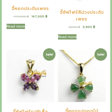
6
,
0
0
2
0
จี้หยกประดับเพชร
0
,
0
จี้ซัฟไฟร์สีม่วงประดับ
0
฿
0
0
O
C
173,000
฿
147,000
฿
.
เพชร
0
r
u
฿
0
฿
i
r
.
Read more
O
C
4,500
฿
3,800
฿
.
g
r
r
u
฿
i
e
i
r
Read more
.
n
n
g
r
a
t
i
e
l
p
n
n
p
r
a
t
Sale!
Sale!
r
i
l
p
i
c
p
r
c
e
r
i
e
i
i
c
w
s
c
e
a
:
e
i
s
1
w
s
:
4
a
:
1
7
s
3
7
,
:
,
3
0
4
8
,
0
,
0
จี้หยกรูปดอกไม้
จี้ซัฟไฟร์รูปผีเสื้อ
0
0