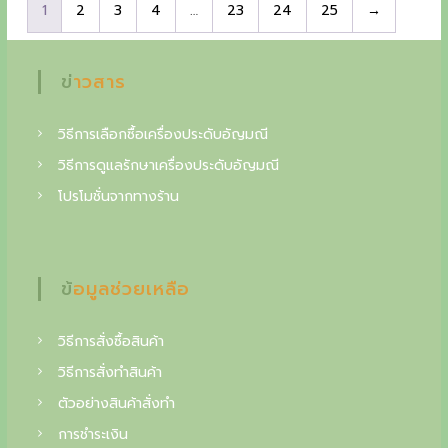
l
p
1
2
3
4
…
23
24
25
→
p
r
p
r
r
i
r
i
i
c
i
c
c
e
ข่าวสาร
c
e
e
i
e
i
w
s
w
s
a
:
วิธีการเลือกซื้อเครื่องประดับอัญมณี
a
:
s
1
s
3
:
2
วิธีการดูแลรักษาเครื่องประดับอัญมณี
:
,
1
,
4
4
4
4
โปรโมชั่นจากทางร้าน
,
0
,
0
0
0
6
0
0
0
0
฿
0
฿
.
ข้อมูลช่วยเหลือ
.
฿
฿
.
.
วิธีการสั่งซื้อสินค้า
วิธีการสั่งทำสินค้า
ตัวอย่างสินค้าสั่งทำ
การชำระเงิน