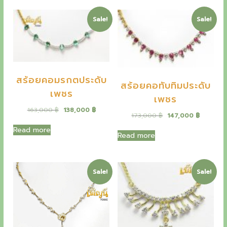
.
n
n
฿
n
n
u
฿
a
t
.
a
t
.
Sale!
Sale!
l
p
r
l
p
p
r
p
r
r
i
s
r
i
i
c
i
c
c
e
p
c
e
e
i
e
i
e
w
s
สร้อยคอมรกตประดับ
w
s
สร้อยคอทับทิมประดับ
a
:
a
:
เพชร
c
s
8
เพชร
s
8
:
,
:
,
i
O
C
163,000
฿
138,000
฿
1
8
O
C
173,000
฿
147,000
฿
9
1
r
u
0
0
r
u
a
,
0
i
r
Read more
,
0
i
r
Read more
5
0
g
r
4
g
r
l
0
i
e
0
฿
i
e
0
฿
n
n
0
.
g
n
n
.
a
t
a
t
Sale!
Sale!
฿
l
p
i
฿
l
p
.
p
r
.
p
r
r
i
f
r
i
i
c
i
c
t
c
e
c
e
e
i
e
i