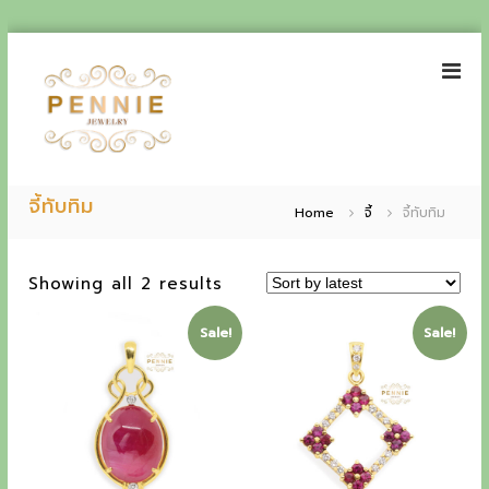
S
k
i
p
t
o
P
E
c
e
จี้ทับทิม
o
x
Home
จี้
จี้ทับทิม
n
n
p
t
n
e
i
S
Showing all 2 results
e
n
e
o
t
r
J
r
Sale!
Sale!
t
i
e
e
w
e
d
e
b
n
l
y
r
c
l