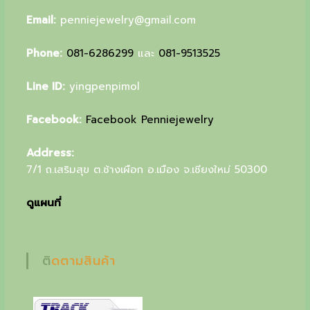
f
Email:
penniejewelry@gmail.com
i
n
Phone:
081-6286299
และ
081-9513525
e
Line ID:
yingpenpimol
j
e
Facebook:
Facebook Penniejewelry
w
Address:
e
7/1 ถ.เสริมสุข ต.ช้างเผือก อ.เมือง จ.เชียงใหม่ 50300
l
ดูแผนที่
r
y
,
ติดตามสินค้า
y
o