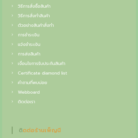
0
0
0
0
วิธีการสั่งซื้อสินค้า
g
0
0
0
฿
0
฿
วิธีการสั่งทำสินค้า
c
.
.
฿
฿
ตัวอย่างสินค้าสั่งทำ
o
.
.
การชำระเงิน
l
แจ้งชำระเงิน
l
การส่งสินค้า
e
เงื่อนไขการรับประกันสินค้า
c
Certificate diamond list
t
คำถามที่พบบ่อย
o
Webboard
i
ติดต่อเรา
n
o
ติดต่อร้านเพ็ญนี
f