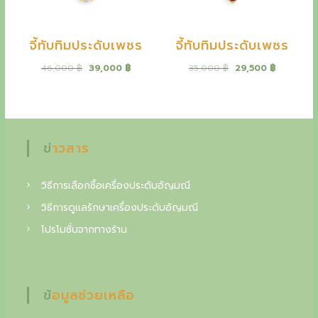
y
a
e
t
t
e
จี้ทับทิมประดับเพชร
จี้ทับทิมประดับเพชร
s
h
O
C
t
O
C
46,000
฿
39,000
฿
35,000
฿
29,500
฿
e
r
u
r
u
i
r
i
r
o
g
r
g
r
i
e
i
e
u
n
n
n
n
a
t
a
t
ข่าวสาร
t
l
p
l
p
s
p
r
p
r
r
i
r
i
วิธีการเลือกซื้อเครื่องประดับอัญมณี
t
i
c
i
c
วิธีการดูแลรักษาเครื่องประดับอัญมณี
c
e
c
e
a
e
i
e
i
โปรโมชั่นจากทางร้าน
w
s
w
s
n
a
:
a
:
s
3
s
2
d
:
9
:
9
4
,
3
,
i
ข้อมูลช่วยเหลือ
6
0
5
5
n
,
0
,
0