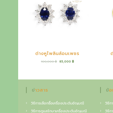
d
r
c
b
y
e
y
l
t
a
h
t
e
e
s
o
t
ต่างหูไพลินล้อมเพชร
ต
u
O
C
100,000
฿
85,000
฿
t
r
u
s
i
r
g
r
t
i
e
n
n
a
a
t
ข่าวสาร
ข้
l
p
n
p
r
r
i
วิธีการเลือกซื้อเครื่องประดับอัญมณี
วิธีกา
d
i
c
วิธีการดูแลรักษาเครื่องประดับอัญมณี
วิธีก
c
e