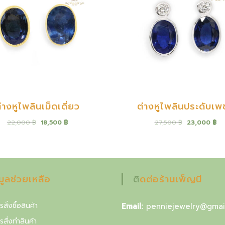
่างหูไพลินเม็ดเดี่ยว
ต่างหูไพลินประดับเพ
O
C
O
C
22,000
฿
18,500
฿
27,500
฿
23,000
฿
r
u
r
u
i
r
i
r
g
r
g
r
i
e
i
e
n
n
n
n
a
t
a
t
อมูลช่วยเหลือ
ติดต่อร้านเพ็ญนี
l
p
l
p
p
r
p
r
r
i
r
i
รสั่งซื้อสินค้า
Email:
penniejewelry@gmai
i
c
i
c
ารสั่งทำสินค้า
c
e
c
e