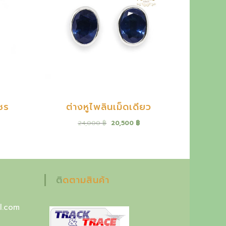
ชร
ต่างหูไพลินเม็ดเดียว
O
C
24,000
฿
20,500
฿
r
u
i
r
g
r
i
e
n
n
a
t
ติดตามสินค้า
l
p
p
r
r
i
l.com
i
c
c
e