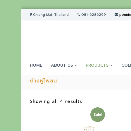
S
Chiang Mai, Thailand
081-6286299
penni
k
i
p
t
o
c
o
P
E
n
e
HOME
ABOUT US
PRODUCTS
COL
t
x
n
e
p
n
n
ต่างหูไพลิน
t
i
e
e
r
J
S
Showing all 4 results
e
i
o
w
r
Sale!
e
e
t
n
e
l