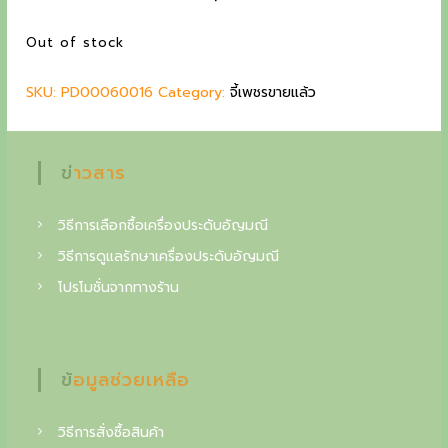
n
n
g
a
t
Out of stock
l
p
c
p
r
o
SKU:
PD00060016
r
Category:
i
จี้เพชรขายแล้ว
i
c
l
c
e
l
e
i
ข่าวสาร
w
s
e
a
:
c
s
3
วิธีการเลือกซื้อเครื่องประดับอัญมณี
:
1
t
วิธีการดูแลรักษาเครื่องประดับอัญมณี
3
,
โปรโมชั่นจากทางร้าน
o
7
4
,
0
i
0
0
n
0
ข้อมูลช่วยเหลือ
0
฿
o
.
f
฿
วิธีการสั่งซื้อสินค้า
.