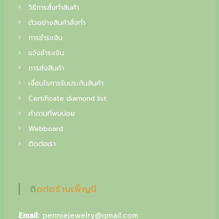
f
วิธีการสั่งทำสินค้า
i
ตัวอย่างสินค้าสั่งทำ
n
การชำระเงิน
e
แจ้งชำระเงิน
j
การส่งสินค้า
e
เงื่อนไขการรับประกันสินค้า
Certificate diamond list
w
คำถามที่พบบ่อย
e
Webboard
l
ติดต่อเรา
r
y
,
ติดต่อร้านเพ็ญนี
y
o
Email:
penniejewelry@gmail.com