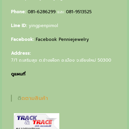
u
Phone:
081-6286299
และ
081-9513525
r
s
Line ID:
yingpenpimol
p
Facebook:
Facebook Penniejewelry
e
c
Address:
7/1 ถ.เสริมสุข ต.ช้างเผือก อ.เมือง จ.เชียงใหม่ 50300
i
a
ดูแผนที่
l
g
ติดตามสินค้า
i
f
t