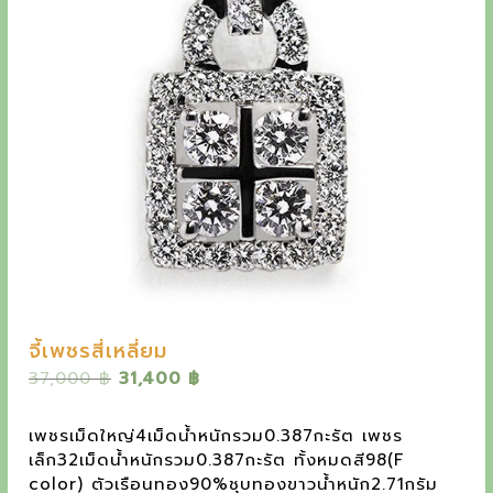
y
e
t
h
e
o
u
t
s
t
a
จี้เพชรสี่เหลี่ยม
n
O
C
37,000
฿
31,400
฿
r
u
d
i
r
เพชรเม็ดใหญ่4เม็ดน้ำหนักรวม0.387กะรัต เพชร
i
g
r
เล็ก32เม็ดน้ำหนักรวม0.387กะรัต ทั้งหมดสี98(F
i
e
n
color) ตัวเรือนทอง90%ชุบทองขาวน้ำหนัก2.71กรัม