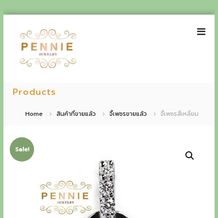
S
k
i
p
t
o
P
E
c
e
Products
o
x
n
n
p
t
n
Home
สินค้าที่ขายแล้ว
จี้เพชรขายแล้ว
จี้เพชรสี่เหลี่ยม
e
i
e
n
e
t
r
J
Sale!
i
e
w
e
e
n
l
r
c