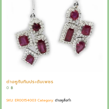
y
e
t
h
e
o
u
t
s
t
a
ต่างหูทับทิมประดับเพชร
n
0
฿
d
i
SKU:
ER00154003
Category:
ต่างหูสั่งทำ
n