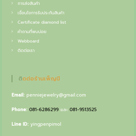
f
การส่งสินค้า
i
เงื่อนไขการรับประกันสินค้า
n
Certificate diamond list
e
คำถามที่พบบ่อย
Webboard
j
ติดต่อเรา
e
w
e
ติดต่อร้านเพ็ญนี
l
r
Email:
penniejewelry@gmail.com
y
Phone:
081-6286299
และ
081-9513525
,
y
Line ID:
yingpenpimol
o