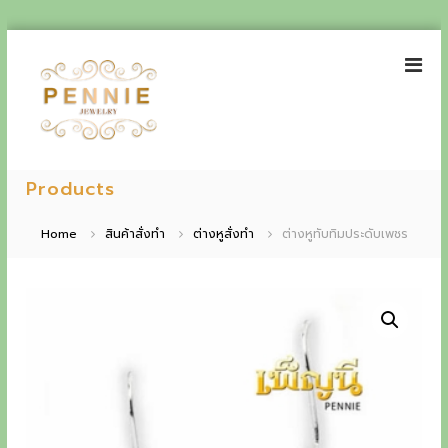
S
k
i
p
t
o
P
E
c
e
Products
o
x
n
n
p
t
n
Home
สินค้าสั่งทำ
ต่างหูสั่งทำ
ต่างหูทับทิมประดับเพชร
e
i
e
n
e
t
r
J
i
e
w
e
e
n
l
r
c