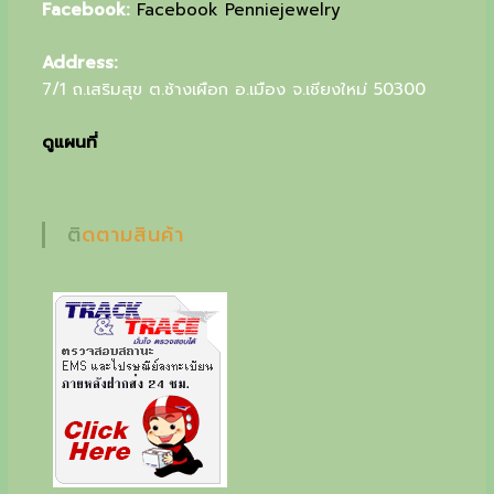
Facebook:
Facebook Penniejewelry
u
r
Address:
7/1 ถ.เสริมสุข ต.ช้างเผือก อ.เมือง จ.เชียงใหม่ 50300
s
p
ดูแผนที่
e
c
ติดตามสินค้า
i
a
l
g
i
f
t