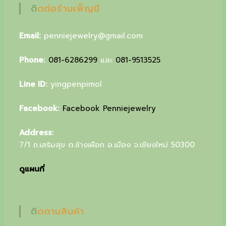
ติดต่อร้านเพ็ญนี
u
r
Email:
penniejewelry@gmail.com
s
p
Phone:
081-6286299
และ
081-9513525
e
Line ID:
yingpenpimol
c
Facebook:
Facebook Penniejewelry
i
a
Address:
l
7/1 ถ.เสริมสุข ต.ช้างเผือก อ.เมือง จ.เชียงใหม่ 50300
g
ดูแผนที่
i
f
t
ติดตามสินค้า