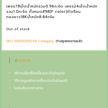
i
r
g
เพชร78เม็ดน้ำหนักรวม0.96กะรัต เพชร24เม็ดน้ำหนัก
g
r
รวม1.0กะรัต ทั้งหมดสี98(F color)ตัวเรือน
c
i
e
ทองขาว18Kน้ำหนัก8.84กรัม
n
n
o
a
t
Out of stock
l
l
p
p
r
l
SKU:
ER00059046
r
Category:
i
ต่างหูเพชรขายแล้ว
e
i
c
c
e
c
e
i
ข่าวสาร
t
w
s
a
:
o
s
7
วิธีการเลือกซื้อเครื่องประดับอัญมณี
i
:
8
วิธีการดูแลรักษาเครื่องประดับอัญมณี
9
,
n
โปรโมชั่นจากทางร้าน
2
0
o
,
0
0
0
f
0