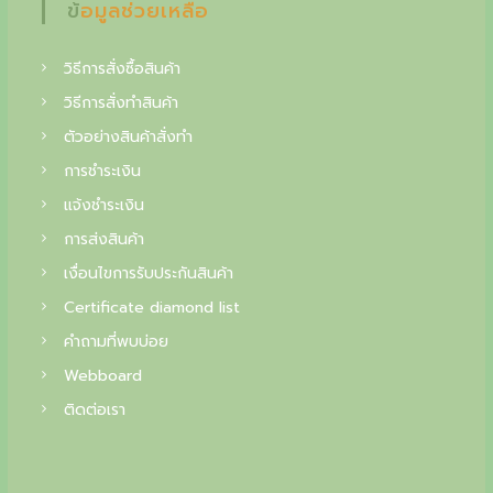
f
ข้อมูลช่วยเหลือ
0
฿
.
i
฿
วิธีการสั่งซื้อสินค้า
n
.
วิธีการสั่งทำสินค้า
e
ตัวอย่างสินค้าสั่งทำ
j
การชำระเงิน
e
แจ้งชำระเงิน
w
การส่งสินค้า
e
เงื่อนไขการรับประกันสินค้า
l
Certificate diamond list
r
คำถามที่พบบ่อย
y
Webboard
,
ติดต่อเรา
y
o