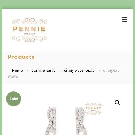
S
k
i
p
t
o
P
E
c
e
Products
o
x
n
n
p
t
n
Home
สินค้าที่ขายแล้ว
ต่างหูเพชรขายแล้ว
ต่างหูห้อย
e
i
ตุ้งติ้ง
e
n
e
t
r
J
i
e
Sale!
w
e
e
n
l
r
c