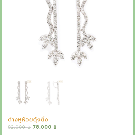
y
e
t
h
e
o
u
t
s
t
a
n
d
ต่างหูห้อยตุ้งติ้ง
i
O
C
92,000
฿
78,000
฿
n
r
u