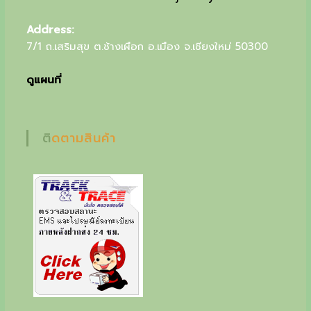
u
Address:
r
7/1 ถ.เสริมสุข ต.ช้างเผือก อ.เมือง จ.เชียงใหม่ 50300
s
ดูแผนที่
p
e
c
ติดตามสินค้า
i
a
l
g
i
f
t