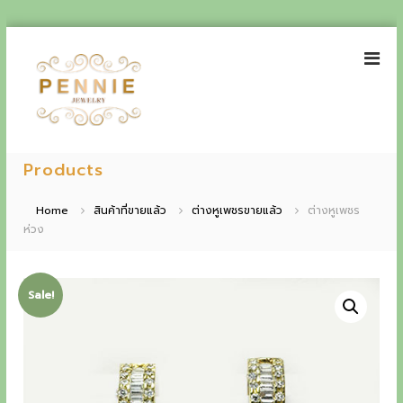
S
k
i
p
t
o
P
E
c
e
Products
o
x
n
n
p
t
n
Home
สินค้าที่ขายแล้ว
ต่างหูเพชรขายแล้ว
ต่างหูเพชร
e
i
ห่วง
e
n
e
t
r
J
i
e
Sale!
w
e
e
n
l
r
c