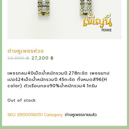
y
e
t
h
e
o
ต่างหูเพชรห่วง
u
O
C
32,000
฿
27,200
฿
t
r
u
s
i
r
เพชรกลม40เม็ดน้ำหนักรวม0.278กะรัต เพชรแทป
g
r
t
เปอร์24เม็ดน้ำหนักรวม0.45กะรัต ทั้งหมดสี96(H
i
e
color) ตัวเรือนทอง90%น้ำหนักรวม4.1กรัม
a
n
n
a
t
n
Out of stock
l
p
d
p
r
SKU:
ER00056051
r
Category:
i
ต่างหูเพชรขายแล้ว
i
i
c
n
c
e