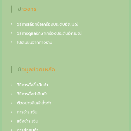
e
i
g
ข่าวสาร
w
s
c
a
:
s
2
วิธีการเลือกซื้อเครื่องประดับอัญมณี
o
:
7
วิธีการดูแลรักษาเครื่องประดับอัญมณี
l
3
,
โปรโมชั่นจากทางร้าน
2
2
l
,
0
e
0
0
0
c
ข้อมูลช่วยเหลือ
0
฿
t
.
฿
o
วิธีการสั่งซื้อสินค้า
.
i
วิธีการสั่งทำสินค้า
ตัวอย่างสินค้าสั่งทำ
n
การชำระเงิน
o
แจ้งชำระเงิน
f
การส่งสินค้า