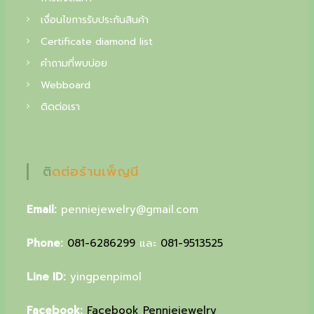
f
เงื่อนไขการรับประกันสินค้า
i
Certificate diamond list
n
คำถามที่พบบ่อย
e
Webboard
j
ติดต่อเรา
e
w
e
ติดต่อร้านเพ็ญนี
l
Email:
penniejewelry@gmail.com
r
y
Phone:
081-6286299
และ
081-9513525
,
Line ID:
yingpenpimol
y
o
Facebook:
Facebook Penniejewelry