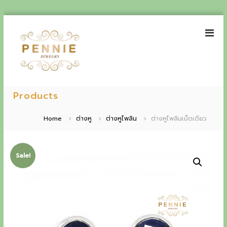
S
k
i
p
t
o
P
E
c
e
Products
o
x
n
n
p
t
n
Home
ต่างหู
ต่างหูไพลิน
ต่างหูไพลินเม็ดเดียว
e
i
e
n
e
t
r
J
Sale!
i
e
w
e
e
n
l
r
c