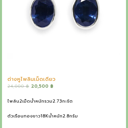
y
e
t
h
e
o
u
t
s
ต่างหูไพลินเม็ดเดียว
t
O
C
24,000
฿
20,500
฿
a
r
u
n
i
r
ไพลิน2เม็ดน้ำหนักรวม2.73กะรัต
g
r
d
i
e
ตัวเรือนทองขาว18Kน้ำหนัก2.8กรัม
i
n
n
a
t
n