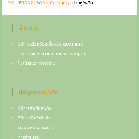
l
p
SKU:
ER00248004
Category:
ต่างหูไพลิน
g
p
r
r
i
c
i
c
ข่าวสาร
o
c
e
e
i
l
w
s
วิธีการเลือกซื้อเครื่องประดับอัญมณี
l
a
:
วิธีการดูแลรักษาเครื่องประดับอัญมณี
s
2
e
โปรโมชั่นจากทางร้าน
:
0
c
2
,
4
5
t
,
0
o
0
0
ข้อมูลช่วยเหลือ
0
i
0
฿
วิธีการสั่งซื้อสินค้า
n
.
วิธีการสั่งทำสินค้า
฿
o
.
ตัวอย่างสินค้าสั่งทำ
f
การชำระเงิน