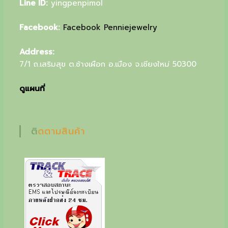
Line ID:
yingpenpimol
u
r
Facebook:
Facebook Penniejewelry
s
Address:
p
7/1 ถ.เสริมสุข ต.ช้างเผือก อ.เมือง จ.เชียงใหม่ 50300
e
ดูแผนที่
c
i
a
ติดตามสินค้า
l
g
i
f
t