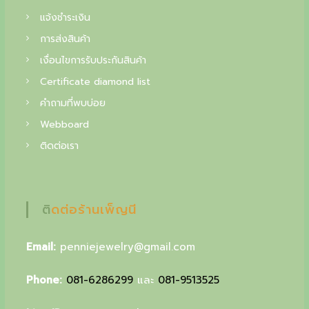
f
แจ้งชำระเงิน
i
การส่งสินค้า
n
เงื่อนไขการรับประกันสินค้า
e
Certificate diamond list
j
คำถามที่พบบ่อย
e
Webboard
w
ติดต่อเรา
e
l
ติดต่อร้านเพ็ญนี
r
y
Email:
penniejewelry@gmail.com
,
y
Phone:
081-6286299
และ
081-9513525
o