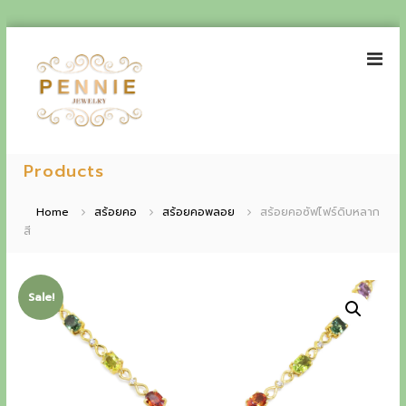
S
k
i
p
t
o
P
E
c
e
Products
o
x
n
n
p
t
n
Home
สร้อยคอ
สร้อยคอพลอย
สร้อยคอซัฟไฟร์ดิบหลาก
e
i
สี
e
n
e
t
r
J
i
e
Sale!
w
e
e
n
l
r
c