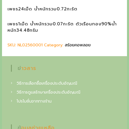
a
t
g
l
p
เพชร24เม็ด น้ำหนักรวม0.72กะรัต
p
r
c
r
i
เพชร1เม็ด น้ำหนักรวม0.07กะรัต ตัวเรือนทอง90%น้ำ
o
i
c
หนัก34.48กรัม
c
e
l
e
i
l
SKU:
NL02560001
Category:
สร้อยคอพลอย
w
s
a
:
e
s
2
c
:
0
ข่าวสาร
2
0
t
4
,
o
วิธีการเลือกซื้อเครื่องประดับอัญมณี
0
0
,
0
วิธีการดูแลรักษาเครื่องประดับอัญมณี
i
0
0
โปรโมชั่นจากทางร้าน
n
0
0
฿
o
.
f
฿
ข้อมูลช่วยเหลือ
.