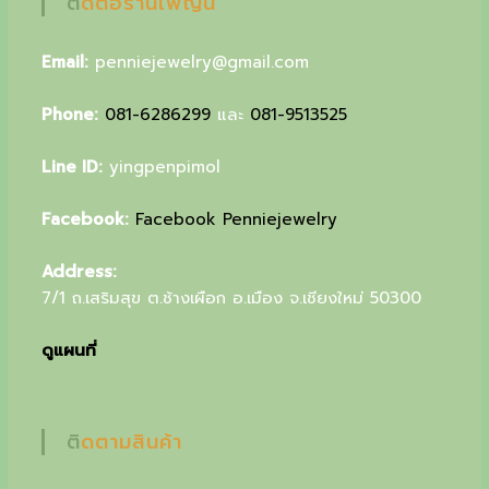
ติดต่อร้านเพ็ญนี
u
r
Email:
penniejewelry@gmail.com
s
Phone:
081-6286299
และ
081-9513525
p
e
Line ID:
yingpenpimol
c
Facebook:
Facebook Penniejewelry
i
Address:
a
7/1 ถ.เสริมสุข ต.ช้างเผือก อ.เมือง จ.เชียงใหม่ 50300
l
g
ดูแผนที่
i
f
ติดตามสินค้า
t