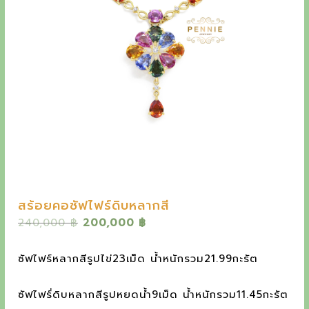
y
e
t
h
e
o
u
t
s
t
สร้อยคอซัฟไฟร์ดิบหลากสี
a
O
C
240,000
฿
200,000
฿
n
r
u
i
r
d
ซัฟไฟร์หลากสีรูปไข่23เม็ด น้ำหนักรวม21.99กะรัต
g
r
i
i
e
ซัฟไฟร์่ดิบหลากสีรูปหยดน้ำ9เม็ด น้ำหนักรวม11.45กะรัต
n
n
n