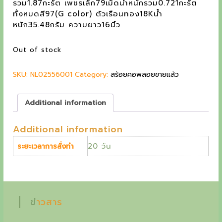
รวม1.87กะรัต เพชรเล็ก79เม็ดน้ำหนักรวม0.721กะรัต
n
n
g
ทั้งหมดสี97(G color) ตัวเรือนทอง18Kน้ำ
a
t
หนัก35.48กรัม ความยาว16นิ้ว
c
l
p
p
r
o
Out of stock
r
i
l
i
c
SKU:
NL02556001
c
Category:
e
สร้อยคอพลอยขายแล้ว
l
e
i
e
w
s
Additional information
a
:
c
s
1
t
Additional information
:
7
2
8
o
20 วัน
ระยะเวลาการสั่งทำ
1
,
i
0
0
,
0
n
0
0
o
0
ข่าวสาร
0
฿
f
.