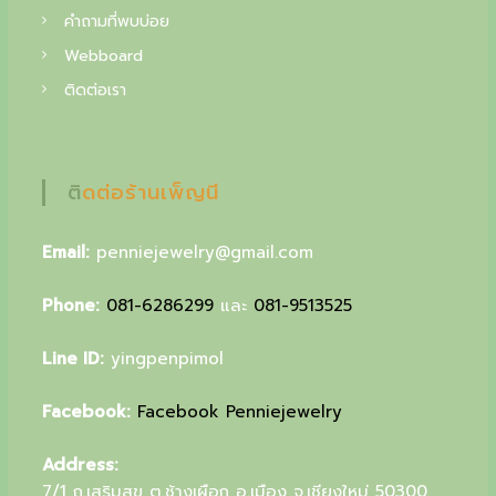
u
คำถามที่พบบ่อย
Webboard
r
ติดต่อเรา
s
p
e
ติดต่อร้านเพ็ญนี
c
i
Email:
penniejewelry@gmail.com
a
Phone:
081-6286299
และ
081-9513525
l
g
Line ID:
yingpenpimol
i
Facebook:
Facebook Penniejewelry
f
t
Address:
7/1 ถ.เสริมสุข ต.ช้างเผือก อ.เมือง จ.เชียงใหม่ 50300