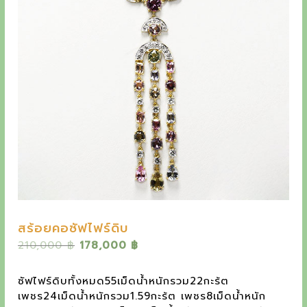
y
e
t
h
e
o
u
t
s
t
a
สร้อยคอซัฟไฟร์ดิบ
n
O
C
210,000
฿
178,000
฿
d
r
u
i
r
i
ซัฟไฟร์ดิบทั้งหมด55เม็ดน้ำหนักรวม22กะร้ต
g
r
เพชร24เม็ดน้ำหนักรวม1.59กะร้ต เพชร8เม็ดน้ำหนัก
n
i
e