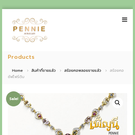
S
k
i
p
t
o
P
E
c
e
Products
o
x
n
n
p
t
n
Home
สินค้าที่ขายแล้ว
สร้อยคอพลอยขายแล้ว
สร้อยคอ
e
i
ซัฟไฟร์ดิบ
e
n
e
t
r
J
i
e
Sale!
w
e
e
n
l
r
c