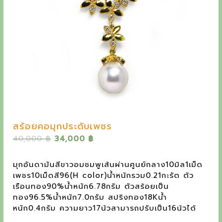
y
e
t
h
e
o
u
t
s
สร้อยคอมุกประดับเพชร
t
O
C
40,000
฿
34,000
฿
r
u
a
i
r
มุกอันดามันสีขาวอมชมพูเส้นผ่านศูนย์กลาง10มิล1เม็ด
n
g
r
เพชร10เม็ดสี96(H color)น้ำหนักรวม0.21กะรัต ตัว
i
e
d
เรือนทอง90%น้ำหนัก6.78กรัม ตัวสร้อยเป็น
n
n
ทอง96.5%น้ำหนัก7.0กรัม สปริงทอง18Kน้ำ
i
a
t
หนัก0.4กรัม ความยาว17น้วสามารถปรับเป็น16น้วได้
l
p
n