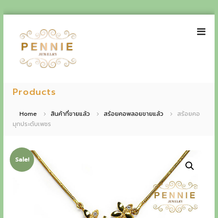
S
k
i
p
t
o
P
E
c
e
Products
o
x
n
n
p
t
n
Home
สินค้าที่ขายแล้ว
สร้อยคอพลอยขายแล้ว
สร้อยคอ
e
i
มุกประดับเพชร
e
n
e
t
r
J
i
e
Sale!
w
e
e
n
l
r
c