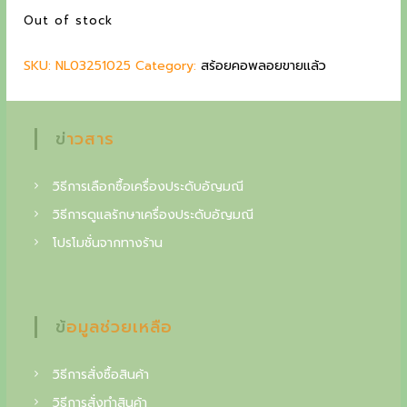
p
r
Out of stock
g
r
i
i
c
c
SKU:
NL03251025
c
Category:
e
สร้อยคอพลอยขายแล้ว
o
e
i
w
s
l
a
:
ข่าวสาร
l
s
3
:
4
e
4
,
วิธีการเลือกซื้อเครื่องประดับอัญมณี
c
0
0
วิธีการดูแลรักษาเครื่องประดับอัญมณี
,
0
t
โปรโมชั่นจากทางร้าน
0
0
o
0
0
฿
i
.
n
ข้อมูลช่วยเหลือ
฿
.
o
วิธีการสั่งซื้อสินค้า
f
วิธีการสั่งทำสินค้า