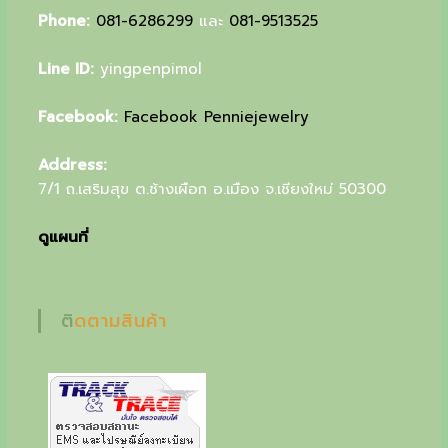
u
Phone:
081-6286299
และ
081-9513525
r
Line ID:
yingpenpimol
s
Facebook:
Facebook Penniejewelry
p
e
Address:
c
7/1 ถ.เสริมสุข ต.ช้างเผือก อ.เมือง จ.เชียงใหม่ 50300
i
ดูแผนที่
a
l
g
ติดตามสินค้า
i
f
t