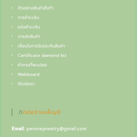
f
ตัวอย่างสินค้าสั่งทำ
i
การชำระเงิน
n
แจ้งชำระเงิน
e
การส่งสินค้า
j
เงื่อนไขการรับประกันสินค้า
e
Certificate diamond list
w
คำถามที่พบบ่อย
e
Webboard
l
ติดต่อเรา
r
y
ติดต่อร้านเพ็ญนี
,
y
Email:
penniejewelry@gmail.com
o