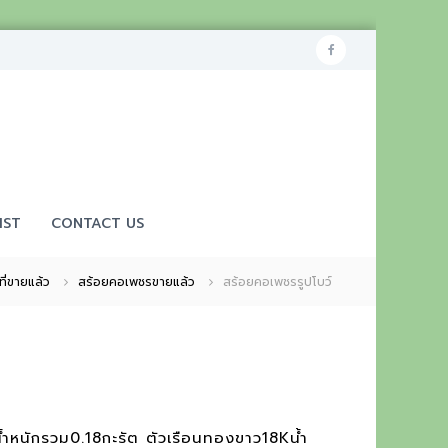
f
a
c
e
b
o
IST
CONTACT US
o
k
ที่ขายแล้ว
สร้อยคอเพชรขายแล้ว
สร้อยคอเพชรรูปโบว์
้ำหนักรวม0.18กะรัต ตัวเรือนทองขาว18Kน้ำ