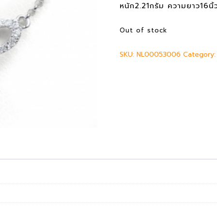
g
r
หนัก2.21กรัม ความยาว16นิ้ว
i
e
n
n
Out of stock
a
t
l
p
SKU:
NL00053006
p
Category
r
r
i
i
c
c
e
e
i
w
s
a
:
s
8
:
,
1
9
0
0
,
0
5
0
฿
0
.