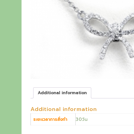
r
c
y
e
t
h
e
o
u
t
s
Additional information
t
a
Additional information
n
30วัน
ระยะเวลาการสั่งทำ
d