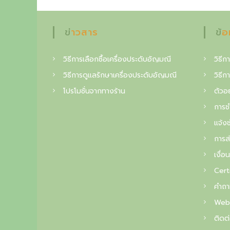
i
n
ข่าวสาร
ข้
g
c
วิธีการเลือกซื้อเครื่องประดับอัญมณี
วิธีกา
o
วิธีการดูแลรักษาเครื่องประดับอัญมณี
วิธีก
l
โปรโมชั่นจากทางร้าน
ตัวอย
l
การช
e
แจ้งช
c
การส่
t
เงื่อ
o
Cert
i
คำถา
n
Web
ติดต่
o