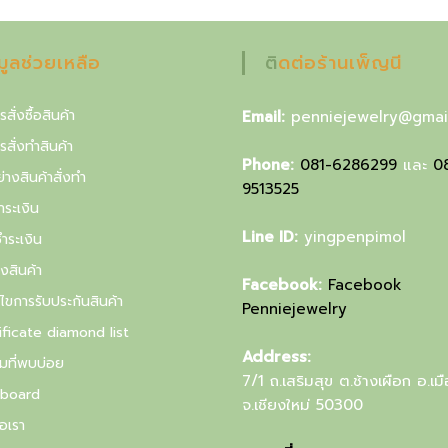
฿
.
อมูลช่วยเหลือ
ติดต่อร้านเพ็ญนี
รสั่งซื้อสินค้า
Email:
penniejewelry@gmai
ารสั่งทำสินค้า
Phone:
081-6286299
และ
0
่างสินค้าสั่งทำ
9513525
ำระเงิน
Line ID:
yingpenpimol
ำระเงิน
งสินค้า
Facebook:
Facebook
นไขการรับประกันสินค้า
Penniejewelry
ificate diamond list
Address:
มที่พบบ่อย
7/1 ถ.เสริมสุข ต.ช้างเผือก อ.เม
board
จ.เชียงใหม่ 50300
อเรา