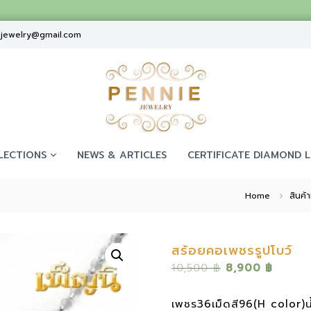
ejewelry@gmail.com
LECTIONS
NEWS & ARTICLES
CERTIFICATE DIAMOND L
Home
สินค้า
สร้อยคอเพชรรูปโบว์
O
C
10,500
฿
8,900
฿
r
u
i
r
เพชร36เม็ดสี96(H color)น