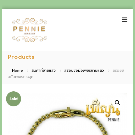
S
k
i
p
t
o
P
E
c
e
Products
o
x
n
n
p
t
n
Home
สินค้าที่ขายแล้ว
สร้อยข้อมือเพชรขายแล้ว
สร้อยช้
e
i
อมือเพชรกระจุก
e
n
e
t
r
J
i
e
Sale!
w
e
e
n
l
r
c