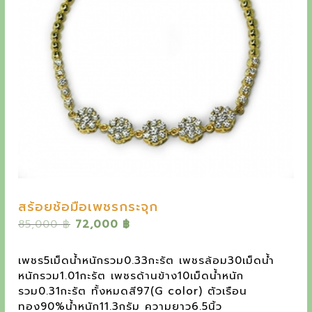
y
e
t
h
e
o
u
t
s
t
สร้อยช้อมือเพชรกระจุก
a
O
C
85,000
฿
72,000
฿
n
r
u
i
r
d
เพชร5เม็ดน้ำหนักรวม0.33กะรัต เพชรล้อม30เม็ดน้ำ
g
r
หนักรวม1.01กะรัต เพชรด้านข้าง10เม็ดน้ำหนัก
i
i
e
รวม0.31กะรัต ทั้งหมดสี97(G color) ตัวเรือน
n
n
n
ทอง90%น้ำหนัก11.3กรัม ความยาว6.5นิ้ว