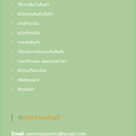
f
วิธีการสั่งทำสินค้า
i
ตัวอย่างสินค้าสั่งทำ
n
การชำระเงิน
e
แจ้งชำระเงิน
j
การส่งสินค้า
e
เงื่อนไขการรับประกันสินค้า
Certificate diamond list
w
คำถามที่พบบ่อย
e
Webboard
l
ติดต่อเรา
r
y
,
ติดต่อร้านเพ็ญนี
y
o
Email:
penniejewelry@gmail.com