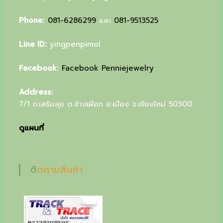
u
Phone:
081-6286299
และ
081-9513525
r
s
Line ID:
yingpenpimol
p
Facebook:
Facebook Penniejewelry
e
c
Address:
7/1 ถ.เสริมสุข ต.ช้างเผือก อ.เมือง จ.เชียงใหม่ 50300
i
a
ดูแผนที่
l
g
ติดตามสินค้า
i
f
t