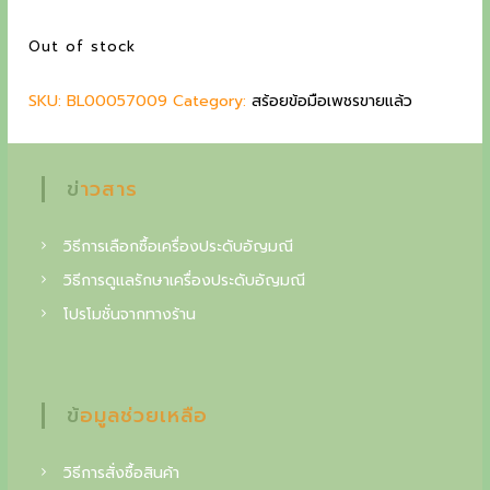
a
t
g
l
p
Out of stock
p
r
c
r
i
o
SKU:
BL00057009
i
Category:
c
สร้อยข้อมือเพชรขายแล้ว
c
e
l
e
i
l
w
s
ข่าวสาร
a
:
e
s
7
c
:
2
วิธีการเลือกซื้อเครื่องประดับอัญมณี
8
,
t
วิธีการดูแลรักษาเครื่องประดับอัญมณี
5
0
โปรโมชั่นจากทางร้าน
o
,
0
0
0
i
0
n
0
฿
ข้อมูลช่วยเหลือ
.
o
฿
f
.
วิธีการสั่งซื้อสินค้า