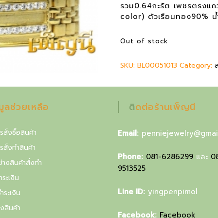
g
r
รวม0.64กะรัต เพชรตรงแถว3
i
e
color) ตัวเรือนทอง90% น้
n
n
a
t
Out of stock
l
p
p
r
SKU:
BL00051013
r
Category:
i
ส
i
c
c
e
e
i
อมูลช่วยเหลือ
ติดต่อร้านเพ็ญนี
w
s
a
:
s
1
รสั่งซื้อสินค้า
Email:
penniejewelry@gmai
:
5
ารสั่งทำสินค้า
1
3
Phone:
081-6286299
และ
0
8
,
่างสินค้าสั่งทำ
9513525
0
0
ำระเงิน
,
0
Line ID:
yingpenpimol
ำระเงิน
0
0
0
งสินค้า
Facebook:
Facebook
0
฿