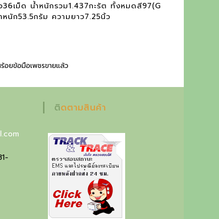
6เม็ด น้ำหนักรวม1.437กะรัต ทั้งหมดสี97(G
ำหนัก53.5กรัม ความยาว7.25นิ้ว
ร้อยข้อมือเพชรขายแล้ว
ติดตามสินค้า
l.com
81-