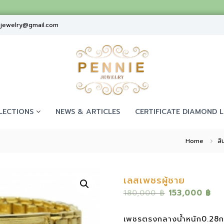
ejewelry@gmail.com
LECTIONS
NEWS & ARTICLES
CERTIFICATE DIAMOND L
Home
สิ
เลสเพชรผู้ชาย
O
C
180,000
฿
153,000
฿
r
u
i
r
เพชรตรงกลางน้ำหนัก0.28กะ