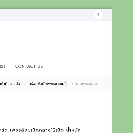
f
a
c
e
b
o
IST
CONTACT US
o
k
นค้าที่ขายแล้ว
สร้อยข้อมือเพชรขายแล้ว
เลสเพชรผู้ชาย
รัต เพชรล้อมเม็ดกลาง12เม็ด น้ำหนัก