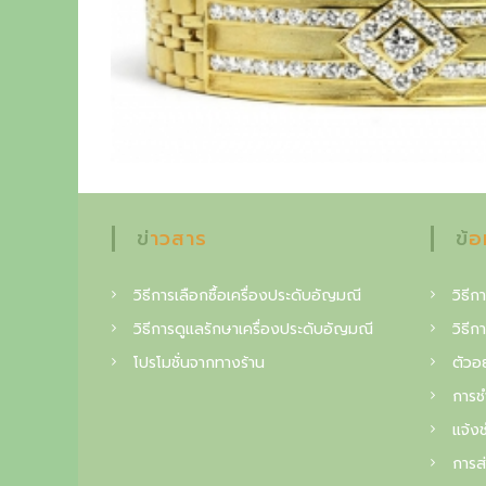
r
c
y
e
t
h
e
o
u
ข่าวสาร
ข้
t
วิธีการเลือกซื้อเครื่องประดับอัญมณี
วิธีกา
s
วิธีการดูแลรักษาเครื่องประดับอัญมณี
วิธีก
t
โปรโมชั่นจากทางร้าน
ตัวอย
a
การช
n
แจ้งช
d
การส่