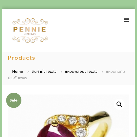
S
k
i
p
t
o
P
E
c
e
Products
o
x
n
n
p
t
n
Home
สินค้าที่ขายแล้ว
แหวนพลอยขายแล้ว
แหวนทับทิม
e
i
ประดับเพชร
e
n
e
t
r
J
i
e
Sale!
w
e
e
n
l
r
c