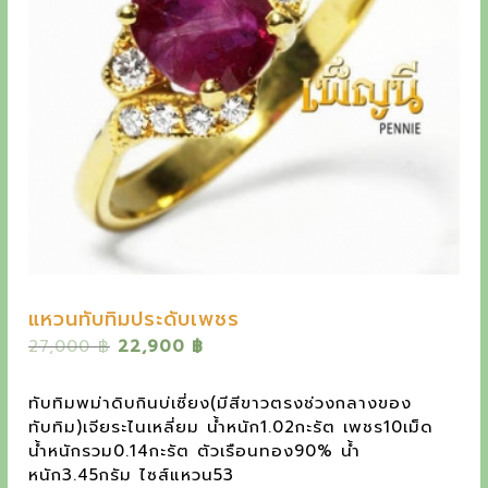
y
e
t
h
e
o
u
t
s
t
แหวนทับทิมประดับเพชร
a
O
C
27,000
฿
22,900
฿
r
u
n
i
r
ทับทิมพม่าดิบกินบ่เซี่ยง(มีสีขาวตรงช่วงกลางของ
d
g
r
ทับทิม)เจียระไนเหลี่ยม น้ำหนัก1.02กะรัต เพชร10เม็ด
i
e
i
น้ำหนักรวม0.14กะรัต ตัวเรือนทอง90% น้ำ
n
n
หนัก3.45กรัม ไซส์แหวน53
n