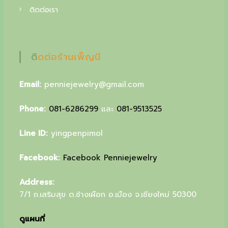
u
ติดต่อเรา
r
s
ติดต่อร้านเพ็ญนี
p
e
Email:
penniejewelry@gmail.com
c
Phone:
081-6286299
และ
081-9513525
i
a
Line ID:
yingpenpimol
l
Facebook:
Facebook Penniejewelry
g
i
Address:
f
7/1 ถ.เสริมสุข ต.ช้างเผือก อ.เมือง จ.เชียงใหม่ 50300
t
ดูแผนที่