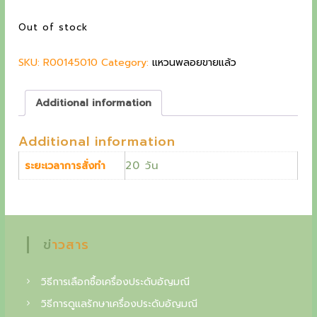
a
t
l
p
g
Out of stock
p
r
c
r
i
SKU:
R00145010
i
Category:
c
แหวนพลอยขายแล้ว
o
c
e
l
e
i
Additional information
w
s
l
a
:
e
Additional information
s
2
:
2
c
20 วัน
ระยะเวลาการสั่งทำ
2
,
t
7
9
,
0
o
0
0
i
0
ข่าวสาร
0
฿
n
.
o
฿
วิธีการเลือกซื้อเครื่องประดับอัญมณี
.
f
วิธีการดูแลรักษาเครื่องประดับอัญมณี