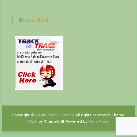
o
n
ติดตามสินค้า
l
y
a
t
P
e
n
n
i
e
Copyright © 2026
Pennie Jewelry
All rights reserved. Theme:
Flash
by ThemeGrill. Powered by
WordPress