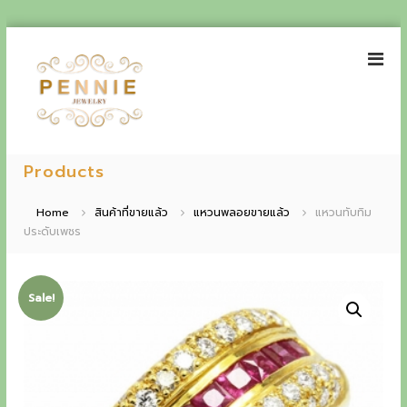
S
k
i
p
t
o
P
E
c
e
Products
o
x
n
n
p
t
n
Home
สินค้าที่ขายแล้ว
แหวนพลอยขายแล้ว
แหวนทับทิม
e
i
ประดับเพชร
e
n
e
t
r
J
i
e
Sale!
w
e
e
n
l
r
c