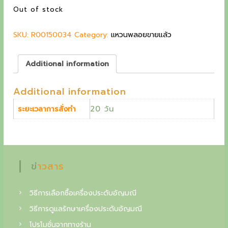
a
t
Out of stock
g
l
p
p
r
c
SKU:
R00150034
r
Category:
i
แหวนพลอยขายแล้ว
o
i
c
c
e
l
Additional information
e
i
l
w
s
Additional information
a
:
e
s
4
20 วัน
ระยะเวลาการสั่งทำ
c
:
6
5
,
t
5
7
o
,
0
0
0
i
ข่าวสาร
0
n
0
฿
.
วิธีการเลือกซื้อเครื่องประดับอัญมณี
o
฿
วิธีการดูแลรักษาเครื่องประดับอัญมณี
f
.
โปรโมชั่นจากทางร้าน