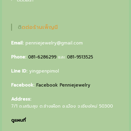
ติดต่อเรา
u
r
s
ติดต่อร้านเพ็ญนี
p
Email:
penniejewelry@gmail.com
e
c
Phone:
081-6286299
และ
081-9513525
i
Line ID:
yingpenpimol
a
l
Facebook:
Facebook Penniejewelry
g
Address:
i
7/1 ถ.เสริมสุข ต.ช้างเผือก อ.เมือง จ.เชียงใหม่ 50300
f
ดูแผนที่
t