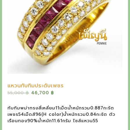
y
e
t
h
e
o
u
t
s
t
แหวนทับทิมประดับเพชร
a
O
C
55,000
฿
46,700
฿
n
r
u
i
r
ทับทิมพม่าทรงสี่เหลี่ยม11เม็ดน้ำหนักรวม0.887กะรัต
d
g
r
เพชร54เม็ดสี96(H color)น้ำหนักรวม0.84กะรัต ตัว
i
i
e
เรือนทอง90%น้ำหนัก11.61กรัม ไซส์แหวน55
n
n
n