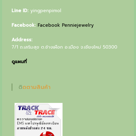
u
Line ID:
yingpenpimol
r
Facebook:
Facebook Penniejewelry
s
p
Address:
e
7/1 ถ.เสริมสุข ต.ช้างเผือก อ.เมือง จ.เชียงใหม่ 50300
c
ดูแผนที่
i
a
l
ติดตามสินค้า
g
i
f
t