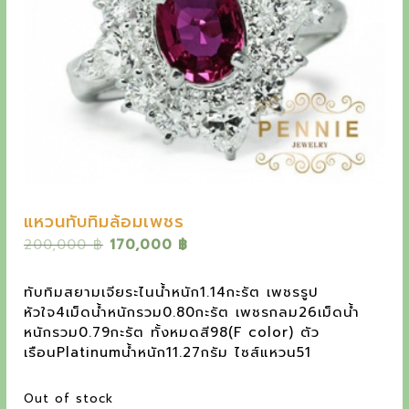
y
e
t
h
e
o
u
t
แหวนทับทิมล้อมเพชร
s
O
C
200,000
฿
170,000
฿
t
r
u
a
i
r
ทับทิมสยามเจียระไนน้ำหนัก1.14กะรัต เพชรรูป
g
r
n
หัวใจ4เม็ดน้ำหนักรวม0.80กะรัต เพชรกลม26เม็ดน้ำ
i
e
หนักรวม0.79กะรัต ทั้งหมดสี98(F color) ตัว
d
n
n
เรือนPlatinumน้ำหนัก11.27กรัม ไซส์แหวน51
a
t
i
l
p
Out of stock
n
p
r