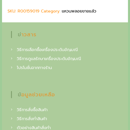
r
i
g
SKU:
R00159019
i
Category:
c
แหวนพลอยขายแล้ว
c
c
e
e
i
o
w
s
ข่าวสาร
l
a
:
s
1
l
:
7
วิธีการเลือกซื้อเครื่องประดับอัญมณี
e
2
0
วิธีการดูแลรักษาเครื่องประดับอัญมณี
0
,
c
โปรโมชั่นจากทางร้าน
0
0
t
,
0
0
0
o
0
i
ข้อมูลช่วยเหลือ
0
฿
.
n
฿
วิธีการสั่งซื้อสินค้า
o
.
วิธีการสั่งทำสินค้า
f
ตัวอย่างสินค้าสั่งทำ