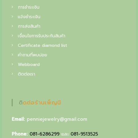
f
การชำระเงิน
i
แจ้งชำระเงิน
n
การส่งสินค้า
e
เงื่อนไขการรับประกันสินค้า
j
Certificate diamond list
e
คำถามที่พบบ่อย
w
Webboard
e
ติดต่อเรา
l
r
ติดต่อร้านเพ็ญนี
y
,
Email:
penniejewelry@gmail.com
y
o
Phone:
081-6286299
และ
081-9513525