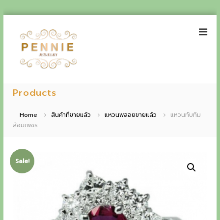
S
k
i
p
t
o
P
E
c
e
Products
o
x
n
n
p
t
n
Home
สินค้าที่ขายแล้ว
แหวนพลอยขายแล้ว
แหวนทับทิม
e
i
ล้อมเพชร
e
n
e
t
r
J
i
e
Sale!
w
e
e
n
l
r
c