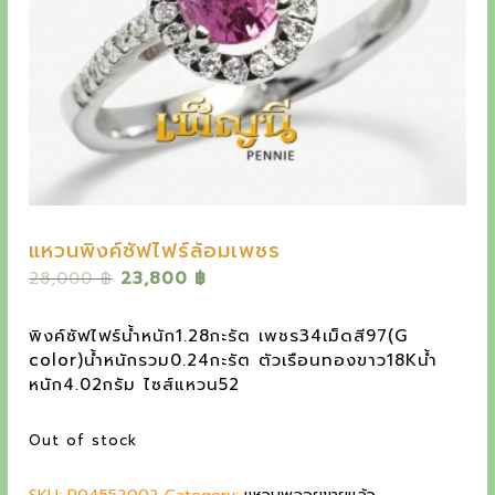
y
e
t
h
e
o
u
t
แหวนพิงค์ซัฟไฟร์ล้อมเพชร
s
O
C
28,000
฿
23,800
฿
r
u
t
i
r
พิงค์ซัฟไฟร์น้ำหนัก1.28กะรัต เพชร34เม็ดสี97(G
a
g
r
color)น้ำหนักรวม0.24กะรัต ตัวเรือนทองขาว18Kน้ำ
i
e
n
หนัก4.02กรัม ไซส์แหวน52
n
n
d
a
t
Out of stock
l
p
i
p
r
n