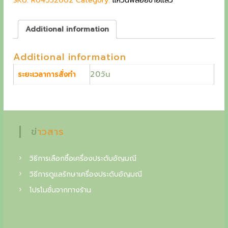
SKU:
R04552002
r
Category:
i
แหวนพลอยขายแล้ว
i
c
g
c
e
c
Additional information
e
i
w
s
o
Additional information
a
:
l
s
2
20วัน
ระยะเวลาการสั่งทำ
:
3
l
2
,
e
8
8
,
0
c
0
0
t
ข่าวสาร
0
0
฿
o
.
วิธีการเลือกซื้อเครื่องประดับอัญมณี
i
฿
วิธีการดูแลรักษาเครื่องประดับอัญมณี
.
n
โปรโมชั่นจากทางร้าน
o
f