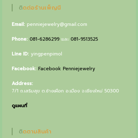
u
ติดต่อร้านเพ็ญนี
r
Email:
penniejewelry@gmail.com
s
p
Phone:
081-6286299
และ
081-9513525
e
Line ID:
yingpenpimol
c
i
Facebook:
Facebook Penniejewelry
a
Address:
l
7/1 ถ.เสริมสุข ต.ช้างเผือก อ.เมือง จ.เชียงใหม่ 50300
g
ดูแผนที่
i
f
t
ติดตามสินค้า