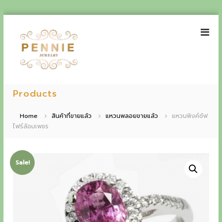
S
k
i
p
t
o
P
E
c
e
Products
o
x
n
n
p
t
n
Home
สินค้าที่ขายแล้ว
แหวนพลอยขายแล้ว
แหวนพิงค์ซัฟ
e
i
ไฟร์ล้อมเพชร
e
n
e
t
r
J
i
e
Sale!
w
e
e
n
l
r
c