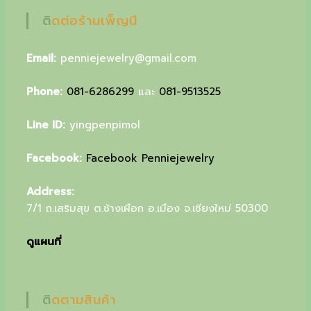
u
ติดต่อร้านเพ็ญนี
r
Email:
penniejewelry@gmail.com
s
p
Phone:
081-6286299
และ
081-9513525
e
Line ID:
yingpenpimol
c
i
Facebook:
Facebook Penniejewelry
a
Address:
l
7/1 ถ.เสริมสุข ต.ช้างเผือก อ.เมือง จ.เชียงใหม่ 50300
g
ดูแผนที่
i
f
t
ติดตามสินค้า