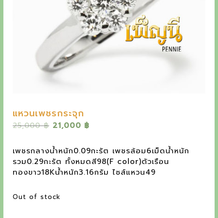
y
e
t
h
e
o
u
t
แหวนเพชรกระจุก
s
O
C
25,000
฿
21,000
฿
t
r
u
i
r
a
เพชรกลางน้ำหนัก0.09กะรัต เพชรล้อม6เม็ดน้ำหนัก
g
r
รวม0.29กะรัต ทั้งหมดสี98(F color)ตัวเรือน
n
i
e
ทองขาว18Kน้ำหนัก3.16กรัม ไซส์แหวน49
n
n
d
a
t
Out of stock
i
l
p
p
r
n