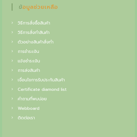
f
ข้อมูลช่วยเหลือ
i
n
วิธีการสั่งซื้อสินค้า
e
วิธีการสั่งทำสินค้า
j
ตัวอย่างสินค้าสั่งทำ
การชำระเงิน
e
แจ้งชำระเงิน
w
การส่งสินค้า
e
เงื่อนไขการรับประกันสินค้า
l
Certificate diamond list
r
คำถามที่พบบ่อย
y
Webboard
,
ติดต่อเรา
y
o