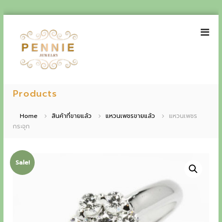
S
k
i
p
t
o
P
E
c
e
Products
o
x
n
n
p
t
n
Home
สินค้าที่ขายแล้ว
แหวนเพชรขายแล้ว
แหวนเพชร
e
i
กระจุก
e
n
e
t
r
J
i
e
Sale!
w
e
e
n
l
r
c