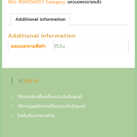
SKU:
R00056057
r
Category:
i
แหวนเพชรขายแล้ว
g
i
c
c
e
c
Additional information
e
i
o
w
s
Additional information
a
:
l
s
2
15วัน
ระยะเวลาการสั่งทำ
l
:
1
2
,
e
5
0
c
,
0
0
0
t
ข่าวสาร
0
o
0
฿
.
วิธีการเลือกซื้อเครื่องประดับอัญมณี
i
฿
วิธีการดูแลรักษาเครื่องประดับอัญมณี
n
.
โปรโมชั่นจากทางร้าน
o
f