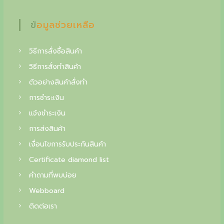
f
i
ข้อมูลช่วยเหลือ
n
วิธีการสั่งซื้อสินค้า
e
วิธีการสั่งทำสินค้า
j
ตัวอย่างสินค้าสั่งทำ
e
การชำระเงิน
w
แจ้งชำระเงิน
e
การส่งสินค้า
l
เงื่อนไขการรับประกันสินค้า
r
Certificate diamond list
y
คำถามที่พบบ่อย
,
Webboard
y
ติดต่อเรา
o