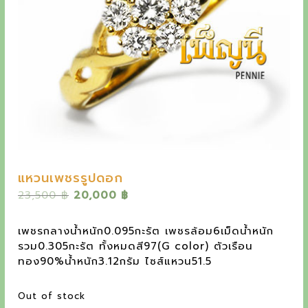
y
e
t
h
e
o
u
t
s
แหวนเพชรรูปดอก
t
O
C
23,500
฿
20,000
฿
r
u
a
i
r
เพชรกลางน้ำหนัก0.095กะรัต เพชรล้อม6เม็ดน้ำหนัก
n
g
r
รวม0.305กะรัต ทั้งหมดสี97(G color) ตัวเรือน
i
e
d
ทอง90%น้ำหนัก3.12กรัม ไซส์แหวน51.5
n
n
i
a
t
Out of stock
l
p
n