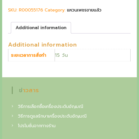
p
r
g
SKU:
R00055176
r
Category:
i
แหวนเพชรขายแล้ว
i
c
c
c
e
o
Additional information
e
i
w
s
l
Additional information
a
:
l
s
2
15 วัน
ระยะเวลาการสั่งทำ
:
0
e
2
,
c
3
0
,
0
t
5
0
ข่าวสาร
o
0
0
฿
i
.
วิธีการเลือกซื้อเครื่องประดับอัญมณี
n
฿
วิธีการดูแลรักษาเครื่องประดับอัญมณี
.
o
โปรโมชั่นจากทางร้าน
f