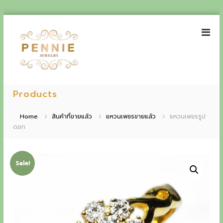
S
k
i
p
t
o
P
E
c
e
Products
o
x
n
n
p
t
n
Home
สินค้าที่ขายแล้ว
แหวนเพชรขายแล้ว
แหวนเพชรรูป
e
i
ดอก
e
n
e
t
r
J
i
e
Sale!
w
e
e
n
l
r
c