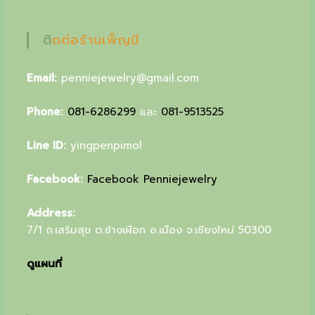
u
r
ติดต่อร้านเพ็ญนี
s
Email:
penniejewelry@gmail.com
p
e
Phone:
081-6286299
และ
081-9513525
c
Line ID:
yingpenpimol
i
a
Facebook:
Facebook Penniejewelry
l
Address:
g
7/1 ถ.เสริมสุข ต.ช้างเผือก อ.เมือง จ.เชียงใหม่ 50300
i
ดูแผนที่
f
t