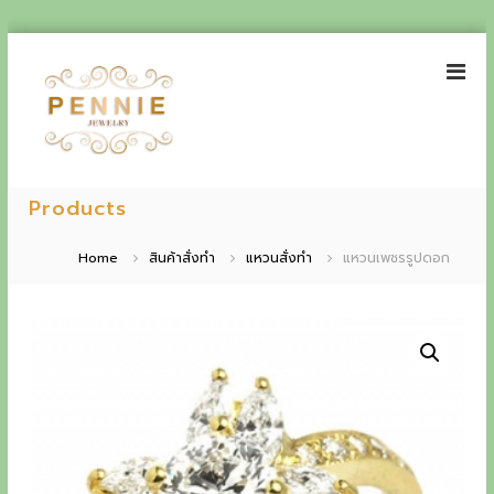
S
k
i
p
t
o
P
E
c
e
Products
o
x
n
n
p
t
n
Home
สินค้าสั่งทำ
แหวนสั่งทำ
แหวนเพชรรูปดอก
e
i
e
n
e
t
r
J
i
e
w
e
e
n
l
r
c