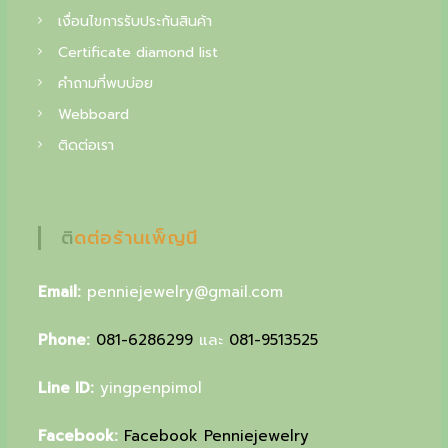
f
เงื่อนไขการรับประกันสินค้า
i
Certificate diamond list
n
คำถามที่พบบ่อย
e
Webboard
j
ติดต่อเรา
e
w
ติดต่อร้านเพ็ญนี
e
l
Email:
penniejewelry@gmail.com
r
y
Phone:
081-6286299
และ
081-9513525
,
Line ID:
yingpenpimol
y
o
Facebook:
Facebook Penniejewelry