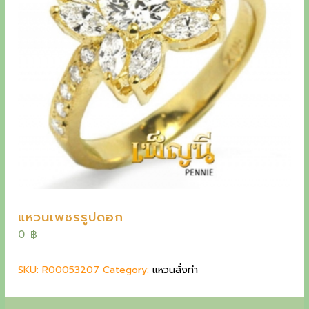
y
e
t
h
e
o
u
t
s
t
a
แหวนเพชรรูปดอก
n
0
฿
d
SKU:
R00053207
Category:
แหวนสั่งทำ
i
n