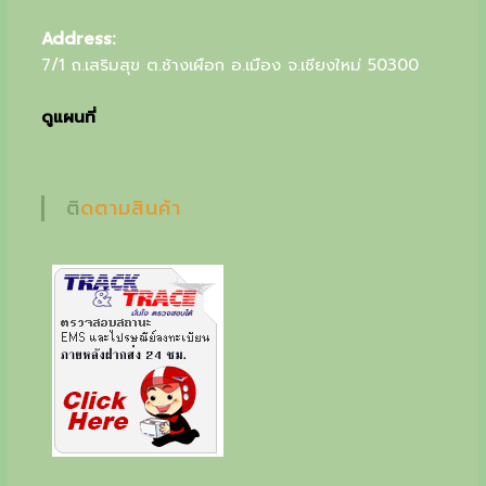
u
Address:
r
7/1 ถ.เสริมสุข ต.ช้างเผือก อ.เมือง จ.เชียงใหม่ 50300
s
ดูแผนที่
p
e
c
ติดตามสินค้า
i
a
l
g
i
f
t