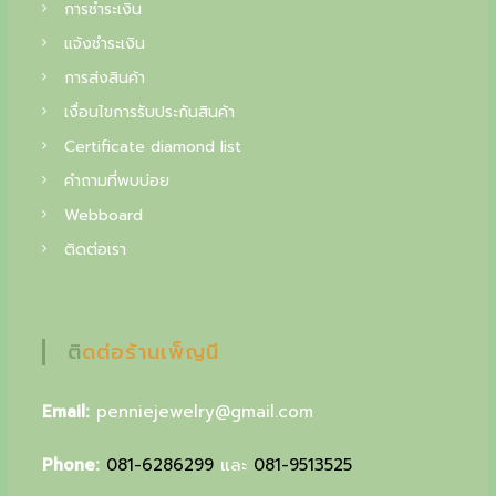
f
การชำระเงิน
i
แจ้งชำระเงิน
การส่งสินค้า
n
เงื่อนไขการรับประกันสินค้า
e
Certificate diamond list
j
คำถามที่พบบ่อย
e
Webboard
w
ติดต่อเรา
e
l
r
ติดต่อร้านเพ็ญนี
y
,
Email:
penniejewelry@gmail.com
y
Phone:
081-6286299
และ
081-9513525
o