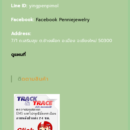
u
Line ID:
yingpenpimol
r
Facebook:
Facebook Penniejewelry
s
Address:
p
7/1 ถ.เสริมสุข ต.ช้างเผือก อ.เมือง จ.เชียงใหม่ 50300
e
c
ดูแผนที่
i
a
ติดตามสินค้า
l
g
i
f
t