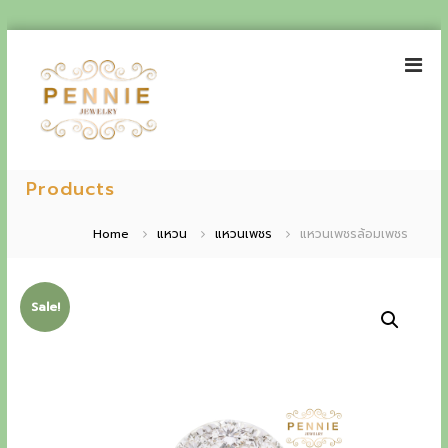
S
k
i
p
t
o
P
E
c
e
Products
o
x
n
n
p
t
n
Home
แหวน
แหวนเพชร
แหวนเพชรล้อมเพชร
e
i
e
n
e
t
r
J
Sale!
i
e
w
e
e
n
l
r
c