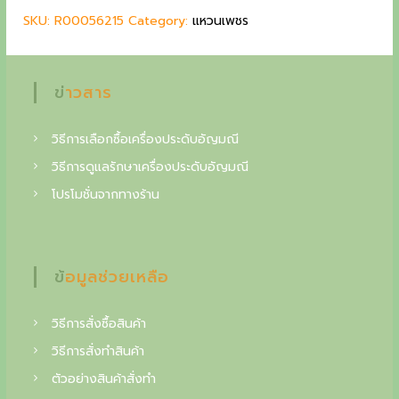
l
p
SKU:
R00056215
Category:
แหวนเพชร
g
p
r
r
i
c
i
c
o
c
e
ข่าวสาร
e
i
l
w
s
l
วิธีการเลือกซื้อเครื่องประดับอัญมณี
a
:
s
5
วิธีการดูแลรักษาเครื่องประดับอัญมณี
e
:
1
โปรโมชั่นจากทางร้าน
c
6
,
0
0
t
,
0
o
0
0
ข้อมูลช่วยเหลือ
0
i
0
฿
n
.
วิธีการสั่งซื้อสินค้า
฿
o
วิธีการสั่งทำสินค้า
.
f
ตัวอย่างสินค้าสั่งทำ