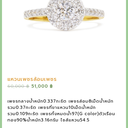
y
e
t
h
e
o
u
t
s
แหวนเพชรล้อมเพชร
t
O
C
60,000
฿
51,000
฿
a
r
u
n
i
r
เพชรกลางน้ำหนัก0.337กะรัต เพชรล้อม8เม็ดน้ำหนัก
g
r
d
รวม0.37กะรัต เพชรที่ขาแหวน10เม็ดน้ำหนัก
i
e
รวม0.109กะรัต เพชรทั้งหมดน้ำ97(G color)ตัวเรือน
i
n
n
ทอง90%น้ำหนัก3.16กรัม ไซส์แหวน54.5
a
t
n