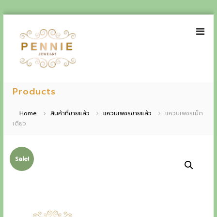
S
k
i
p
t
o
P
E
c
e
Products
o
x
n
n
p
t
n
Home
สินค้าที่ขายแล้ว
แหวนเพชรขายแล้ว
แหวนเพชรเม็ด
e
i
เดียว
e
n
e
t
r
J
i
e
Sale!
w
e
e
n
l
r
c