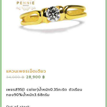
y
e
t
h
e
o
u
t
s
t
แหวนเพชรเม็ดเดียว
a
O
C
34,000
฿
28,900
฿
n
r
u
i
r
d
เพชรสี95(I color)น้ำหนัก0.35กะรัต ตัวเรือน
g
r
ทอง90%น้ำหนัก3.68กรัม
i
i
e
n
n
n
Out of stock