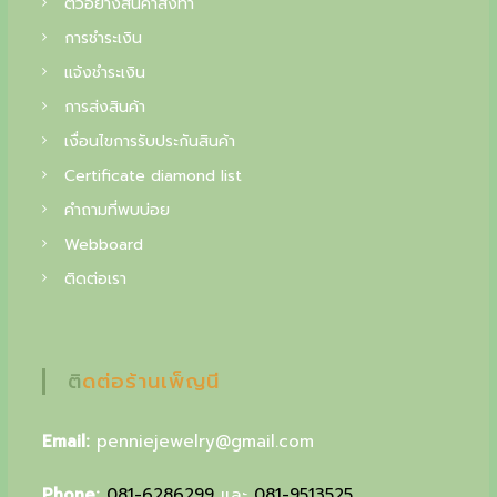
ตัวอย่างสินค้าสั่งทำ
f
การชำระเงิน
i
แจ้งชำระเงิน
n
การส่งสินค้า
e
เงื่อนไขการรับประกันสินค้า
j
Certificate diamond list
e
คำถามที่พบบ่อย
w
Webboard
e
ติดต่อเรา
l
r
y
ติดต่อร้านเพ็ญนี
,
Email:
penniejewelry@gmail.com
y
o
Phone:
081-6286299
และ
081-9513525