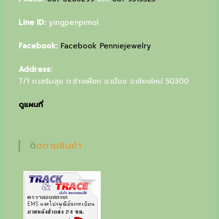
u
Line ID:
yingpenpimol
r
s
Facebook:
Facebook Penniejewelry
p
Address:
e
7/1 ถ.เสริมสุข ต.ช้างเผือก อ.เมือง จ.เชียงใหม่ 50300
c
ดูแผนที่
i
a
l
ติดตามสินค้า
g
i
f
t