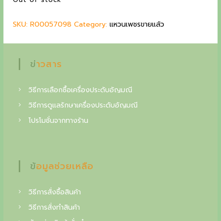
a
t
g
l
p
SKU:
R00057098
p
Category:
r
แหวนเพชรขายแล้ว
c
r
i
o
i
c
c
e
l
ข่าวสาร
e
i
l
w
s
a
:
วิธีการเลือกซื้อเครื่องประดับอัญมณี
e
s
2
วิธีการดูแลรักษาเครื่องประดับอัญมณี
c
:
8
โปรโมชั่นจากทางร้าน
3
,
t
4
9
o
,
0
0
0
i
ข้อมูลช่วยเหลือ
0
n
0
฿
.
o
วิธีการสั่งซื้อสินค้า
฿
f
วิธีการสั่งทำสินค้า
.