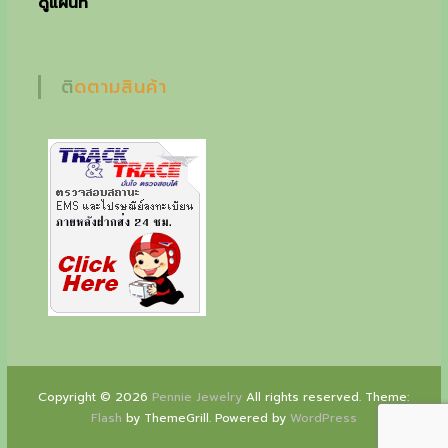
ดูแผนที่
u
r
ติดตามสินค้า
s
p
e
c
i
a
l
g
i
f
Copyright © 2026
Pennie Jewelry
All rights reserved. Theme:
t
Flash
by ThemeGrill. Powered by
WordPress