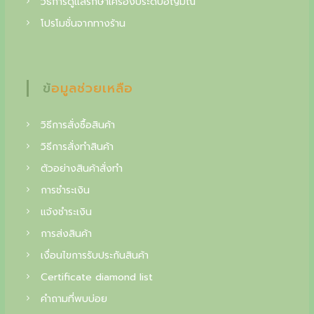
วิธีการดูแลรักษาเครื่องประดับอัญมณี
g
โปรโมชั่นจากทางร้าน
c
o
l
ข้อมูลช่วยเหลือ
l
วิธีการสั่งซื้อสินค้า
e
วิธีการสั่งทำสินค้า
c
ตัวอย่างสินค้าสั่งทำ
t
การชำระเงิน
o
แจ้งชำระเงิน
i
การส่งสินค้า
n
เงื่อนไขการรับประกันสินค้า
o
Certificate diamond list
f
คำถามที่พบบ่อย