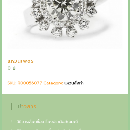
y
e
t
h
e
o
u
แหวนเพชร
t
0
฿
s
t
SKU:
R00056077
Category:
แหวนสั่งทำ
a
n
ข่าวสาร
d
i
วิธีการเลือกซื้อเครื่องประดับอัญมณี
n