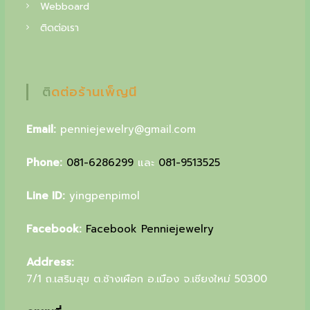
f
Webboard
i
ติดต่อเรา
n
e
ติดต่อร้านเพ็ญนี
j
e
Email:
penniejewelry@gmail.com
w
Phone:
081-6286299
และ
081-9513525
e
l
Line ID:
yingpenpimol
r
Facebook:
Facebook Penniejewelry
y
,
Address:
y
7/1 ถ.เสริมสุข ต.ช้างเผือก อ.เมือง จ.เชียงใหม่ 50300
o