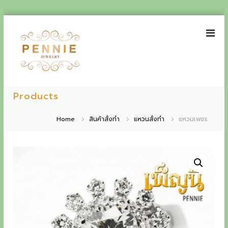
S
k
i
p
t
o
P
E
c
e
Products
o
x
n
n
p
t
n
Home
สินค้าสั่งทำ
แหวนสั่งทำ
แหวนเพชร
e
i
e
n
e
t
r
J
i
e
w
e
e
n
l
r
c