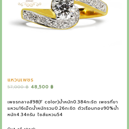
y
e
t
h
e
o
u
t
s
แหวนเพชร
t
O
C
57,000
฿
48,500
฿
a
r
u
n
i
r
เพชรกลางสี98(F color)น้ำหนัก0.384กะรัต เพชรที่ขา
g
r
d
แหวน16เม็ดน้ำหนักรวม0.26กะรัต ตัวเรือนทอง90%น้ำ
i
e
หนัก4.34กรัม ไซส์แหวน54
i
n
n
a
t
n