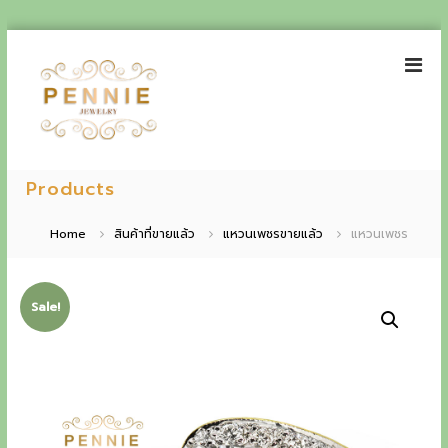
S
k
i
p
t
o
P
E
c
e
Products
o
x
n
n
p
t
n
Home
สินค้าที่ขายแล้ว
แหวนเพชรขายแล้ว
แหวนเพชร
e
i
e
n
e
t
r
J
Sale!
i
e
w
e
e
n
l
r
c