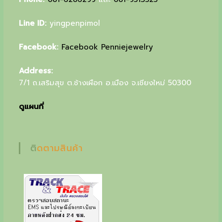
u
Line ID:
yingpenpimol
r
s
Facebook:
Facebook Penniejewelry
p
Address:
e
7/1 ถ.เสริมสุข ต.ช้างเผือก อ.เมือง จ.เชียงใหม่ 50300
c
ดูแผนที่
i
a
l
ติดตามสินค้า
g
i
f
t