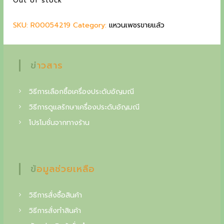
Out of stock
l
p
g
p
r
SKU:
R00054219
r
Category:
i
แหวนเพชรขายแล้ว
c
i
c
o
c
e
e
i
l
ข่าวสาร
w
s
l
a
:
s
4
วิธีการเลือกซื้อเครื่องประดับอัญมณี
e
:
8
วิธีการดูแลรักษาเครื่องประดับอัญมณี
c
5
,
โปรโมชั่นจากทางร้าน
7
5
t
,
0
o
0
0
0
i
ข้อมูลช่วยเหลือ
0
฿
n
.
฿
o
วิธีการสั่งซื้อสินค้า
.
f
วิธีการสั่งทำสินค้า