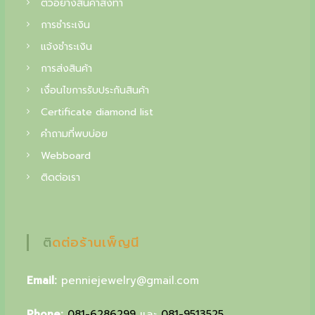
ตัวอย่างสินค้าสั่งทำ
f
การชำระเงิน
i
แจ้งชำระเงิน
n
การส่งสินค้า
e
เงื่อนไขการรับประกันสินค้า
j
Certificate diamond list
e
คำถามที่พบบ่อย
w
Webboard
e
ติดต่อเรา
l
r
y
ติดต่อร้านเพ็ญนี
,
Email:
penniejewelry@gmail.com
y
o
Phone:
081-6286299
และ
081-9513525