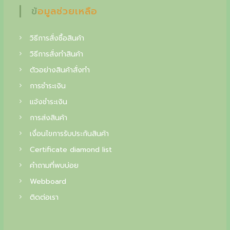
f
ข้อมูลช่วยเหลือ
i
n
วิธีการสั่งซื้อสินค้า
e
วิธีการสั่งทำสินค้า
j
ตัวอย่างสินค้าสั่งทำ
การชำระเงิน
e
แจ้งชำระเงิน
w
การส่งสินค้า
e
เงื่อนไขการรับประกันสินค้า
l
Certificate diamond list
r
คำถามที่พบบ่อย
y
Webboard
,
ติดต่อเรา
y
o