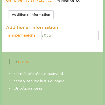
SKU:
R000522033
i
Category:
c
แหวนเพชรขายแล้ว
g
c
e
e
i
c
Additional information
w
s
o
a
:
Additional information
s
3
l
:
7
20วัน
ระยะเวลาการสั่งทำ
l
4
,
3
0
e
,
0
c
5
0
0
t
ข่าวสาร
0
฿
o
.
฿
วิธีการเลือกซื้อเครื่องประดับอัญมณี
i
.
วิธีการดูแลรักษาเครื่องประดับอัญมณี
n
โปรโมชั่นจากทางร้าน
o
f