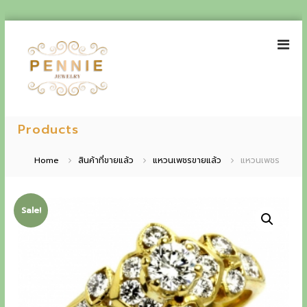
S
k
i
p
t
o
P
E
c
e
Products
o
x
n
n
p
t
n
Home
สินค้าที่ขายแล้ว
แหวนเพชรขายแล้ว
แหวนเพชร
e
i
e
n
e
t
r
J
Sale!
i
e
w
e
e
n
l
r
c