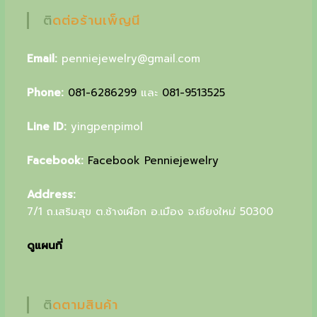
u
ติดต่อร้านเพ็ญนี
r
Email:
penniejewelry@gmail.com
s
p
Phone:
081-6286299
และ
081-9513525
e
Line ID:
yingpenpimol
c
i
Facebook:
Facebook Penniejewelry
a
Address:
l
7/1 ถ.เสริมสุข ต.ช้างเผือก อ.เมือง จ.เชียงใหม่ 50300
g
ดูแผนที่
i
f
t
ติดตามสินค้า