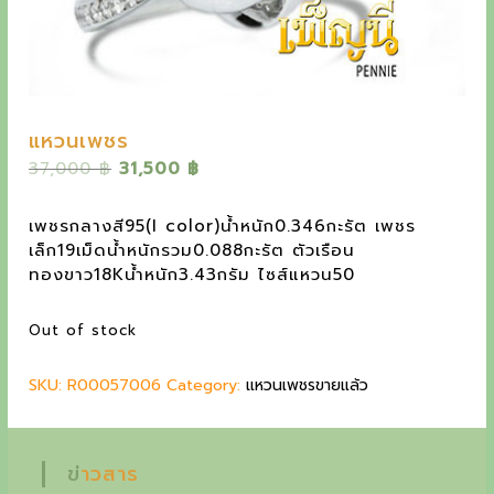
y
e
t
h
e
แหวนเพชร
o
O
C
37,000
฿
31,500
฿
r
u
u
i
r
เพชรกลางสี95(I color)น้ำหนัก0.346กะรัต เพชร
t
g
r
เล็ก19เม็ดน้ำหนักรวม0.088กะรัต ตัวเรือน
i
e
s
ทองขาว18Kน้ำหนัก3.43กรัม ไซส์แหวน50
n
n
t
a
t
Out of stock
l
p
a
p
r
n
SKU:
R00057006
r
Category:
i
แหวนเพชรขายแล้ว
i
c
d
c
e
i
e
i
ข่าวสาร
w
s
n