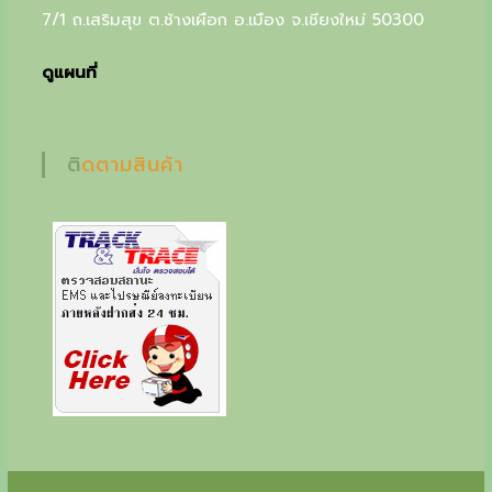
7/1 ถ.เสริมสุข ต.ช้างเผือก อ.เมือง จ.เชียงใหม่ 50300
u
r
ดูแผนที่
s
p
ติดตามสินค้า
e
c
i
a
l
g
i
f
t