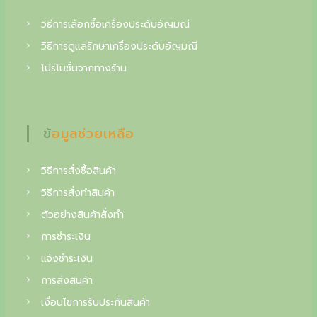
a
:
g
s
3
วิธีการเลือกซื้อเครื่องประดับอัญมณี
:
1
c
วิธีการดูแลรักษาเครื่องประดับอัญมณี
3
,
o
โปรโมชั่นจากทางร้าน
7
5
,
0
l
0
0
l
0
ข้อมูลช่วยเหลือ
0
฿
e
.
c
฿
วิธีการสั่งซื้อสินค้า
.
t
วิธีการสั่งทำสินค้า
o
ตัวอย่างสินค้าสั่งทำ
i
การชำระเงิน
n
แจ้งชำระเงิน
o
การส่งสินค้า
f
เงื่อนไขการรับประกันสินค้า