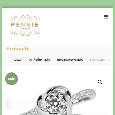
S
k
i
p
t
o
P
E
c
e
Products
o
x
n
n
p
t
n
Home
สินค้าที่ขายแล้ว
แหวนเพชรขายแล้ว
แหวนเพชร
e
i
e
n
e
t
r
J
Sale!
i
e
w
e
e
n
l
r
c