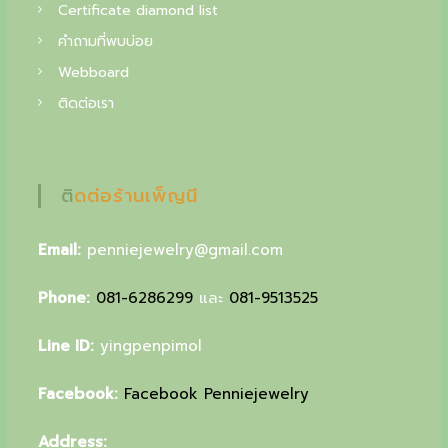
f
Certificate diamond list
i
คำถามที่พบบ่อย
n
Webboard
ติดต่อเรา
e
j
e
ติดต่อร้านเพ็ญนี
w
e
Email:
penniejewelry@gmail.com
l
Phone:
081-6286299
และ
081-9513525
r
y
Line ID:
yingpenpimol
,
Facebook:
Facebook Penniejewelry
y
o
Address: