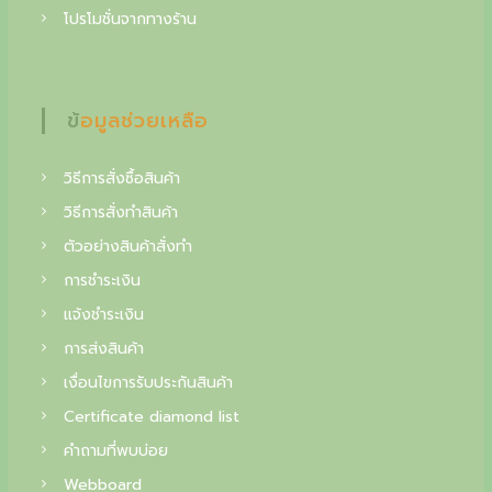
f
โปรโมชั่นจากทางร้าน
i
n
e
ข้อมูลช่วยเหลือ
j
วิธีการสั่งซื้อสินค้า
e
วิธีการสั่งทำสินค้า
w
ตัวอย่างสินค้าสั่งทำ
e
การชำระเงิน
l
แจ้งชำระเงิน
r
การส่งสินค้า
y
เงื่อนไขการรับประกันสินค้า
,
Certificate diamond list
y
คำถามที่พบบ่อย
o
Webboard