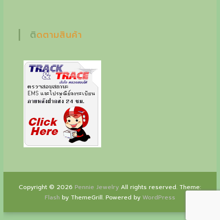
o
n
l
ติดตามสินค้า
y
a
t
P
e
n
n
i
e
Copyright © 2026
Pennie Jewelry
All rights reserved. Theme:
Flash
by ThemeGrill. Powered by
WordPress