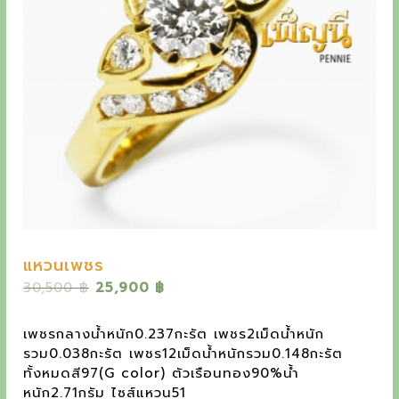
y
e
t
h
e
o
u
t
s
t
แหวนเพชร
a
O
C
30,500
฿
25,900
฿
n
r
u
i
r
d
เพชรกลางน้ำหนัก0.237กะรัต เพชร2เม็ดน้ำหนัก
g
r
รวม0.038กะรัต เพชร12เม็ดน้ำหนักรวม0.148กะรัต
i
i
e
ทั้งหมดสี97(G color) ตัวเรือนทอง90%น้ำ
n
n
n
หนัก2.71กรัม ไซส์แหวน51