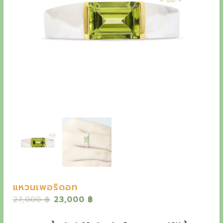
y
e
t
h
e
o
u
t
s
t
a
n
แหวนเพอริดอท
d
O
C
27,000
฿
23,000
฿
i
r
u
n
i
r