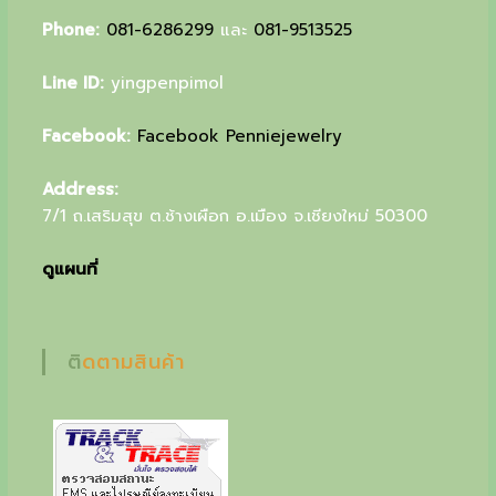
u
Phone:
081-6286299
และ
081-9513525
r
Line ID:
yingpenpimol
s
p
Facebook:
Facebook Penniejewelry
e
Address:
c
7/1 ถ.เสริมสุข ต.ช้างเผือก อ.เมือง จ.เชียงใหม่ 50300
i
ดูแผนที่
a
l
g
ติดตามสินค้า
i
f
t