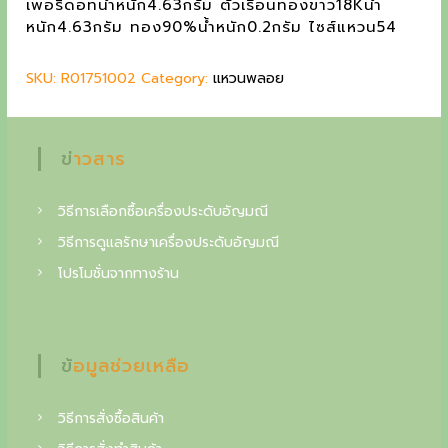
เพอริดอทน้ำหนัก4.63กรัม ตัวเรือนทองขาว18Kน้ำ
g
r
g
หนัก4.63กรัม ทอง90%น้ำหนัก0.2กรัม ไซส์แหวน54
i
e
c
n
n
SKU:
R01751002
Category:
แหวนพลอย
a
t
o
l
p
l
p
r
r
i
ข่าวสาร
l
i
c
e
c
e
วิธีการเลือกซื้อเครื่องประดับอัญมณี
e
i
c
w
s
วิธีการดูแลรักษาเครื่องประดับอัญมณี
t
a
:
โปรโมชั่นจากทางร้าน
s
2
o
:
3
i
2
,
7
0
n
ข้อมูลช่วยเหลือ
,
0
o
0
0
0
วิธีการสั่งซื้อสินค้า
f
0
฿