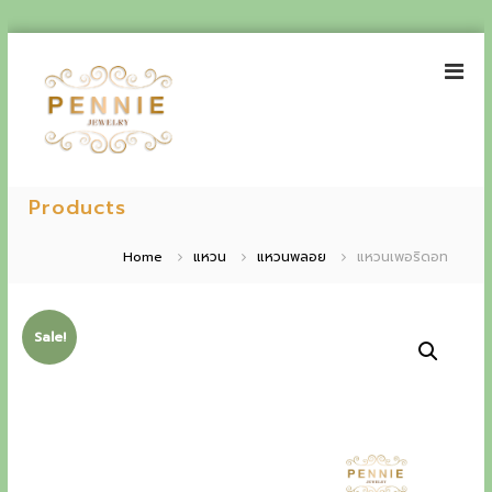
S
k
i
p
t
o
P
E
c
e
Products
o
x
n
n
p
t
n
Home
แหวน
แหวนพลอย
แหวนเพอริดอท
e
i
e
n
e
t
r
J
Sale!
i
e
w
e
e
n
l
r
c