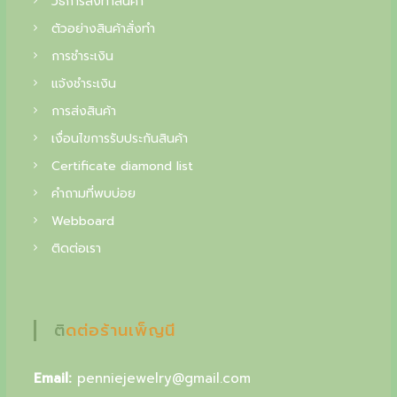
วิธีการสั่งทำสินค้า
f
.
฿
ตัวอย่างสินค้าสั่งทำ
i
.
การชำระเงิน
n
แจ้งชำระเงิน
e
การส่งสินค้า
j
เงื่อนไขการรับประกันสินค้า
e
Certificate diamond list
w
คำถามที่พบบ่อย
e
Webboard
l
ติดต่อเรา
r
y
,
ติดต่อร้านเพ็ญนี
y
Email:
penniejewelry@gmail.com
o