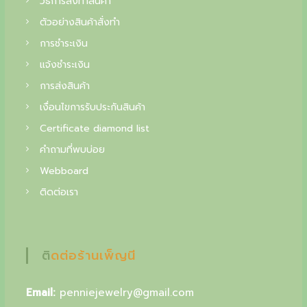
วิธีการสั่งทำสินค้า
f
.
฿
ตัวอย่างสินค้าสั่งทำ
i
.
การชำระเงิน
n
แจ้งชำระเงิน
e
การส่งสินค้า
j
เงื่อนไขการรับประกันสินค้า
e
Certificate diamond list
w
คำถามที่พบบ่อย
e
Webboard
l
ติดต่อเรา
r
y
,
ติดต่อร้านเพ็ญนี
y
Email:
penniejewelry@gmail.com
o