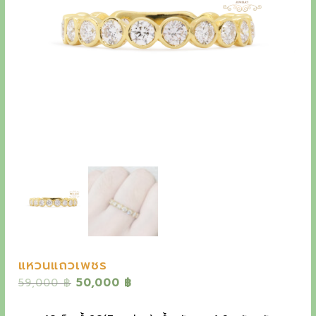
y
e
t
h
e
o
u
t
s
t
a
n
แหวนแถวเพชร
d
O
C
59,000
฿
50,000
฿
i
r
u
n
i
r