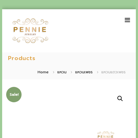
S
k
i
p
t
o
P
E
c
e
Products
o
x
n
n
p
t
n
Home
แหวน
แหวนเพชร
แหวนแถวเพชร
e
i
e
n
e
t
r
J
Sale!
i
e
w
e
e
n
l
r
c