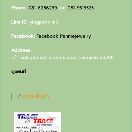
u
Phone:
081-6286299
และ
081-9513525
r
Line ID:
yingpenpimol
s
p
Facebook:
Facebook Penniejewelry
e
Address:
c
7/1 ถ.เสริมสุข ต.ช้างเผือก อ.เมือง จ.เชียงใหม่ 50300
i
ดูแผนที่
a
l
g
ติดตามสินค้า
i
f
t