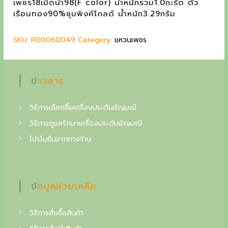
เพชร18เม็ดน้ำ98(F color) น้ำหนักรวม1.0กะรัต ตัว
g
r
g
เรือนทอง90%ชุบพิงค์โกลด์ น้ำหนัก3.29กรัม
i
e
c
n
n
SKU:
R00060049
Category:
แหวนเพชร
a
t
o
l
p
l
p
r
r
i
ข่าวสาร
l
i
c
e
c
e
วิธีการเลือกซื้อเครื่องประดับอัญมณี
e
i
c
w
s
วิธีการดูแลรักษาเครื่องประดับอัญมณี
t
a
:
โปรโมชั่นจากทางร้าน
s
5
o
:
0
i
5
,
9
0
n
ข้อมูลช่วยเหลือ
,
0
o
0
0
0
วิธีการสั่งซื้อสินค้า
f
0
฿