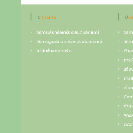
i
n
ข่าวสาร
ข้
g
c
วิธีการเลือกซื้อเครื่องประดับอัญมณี
วิธีกา
o
วิธีการดูแลรักษาเครื่องประดับอัญมณี
วิธีก
l
โปรโมชั่นจากทางร้าน
ตัวอย
l
การช
e
แจ้งช
c
การส่
t
เงื่อ
Cert
o
คำถา
i
Web
n
ติดต่
o