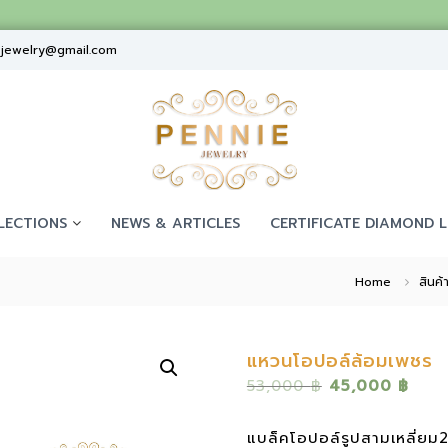
ejewelry@gmail.com
LECTIONS
NEWS & ARTICLES
CERTIFICATE DIAMOND L
Home
สินค้
แหวนโอปอล์ล้อมเพชร
O
C
53,000
฿
45,000
฿
r
u
i
r
แบล็คโอปอล์รูปสามเหลี่ยม2