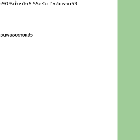
ง90%น้ำหนัก6.55กรัม ไซส์แหวน53
หวนพลอยขายแล้ว