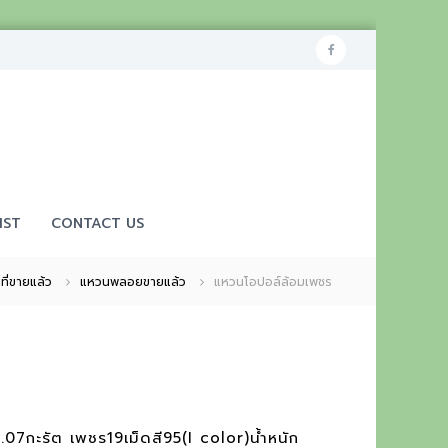
f
a
c
e
b
o
IST
CONTACT US
o
k
าที่ขายแล้ว
แหวนพลอยขายแล้ว
แหวนโอปอล์ล้อมเพชร
.07กะรัต เพชร19เม็ดสี95(I color)น้ำหนัก