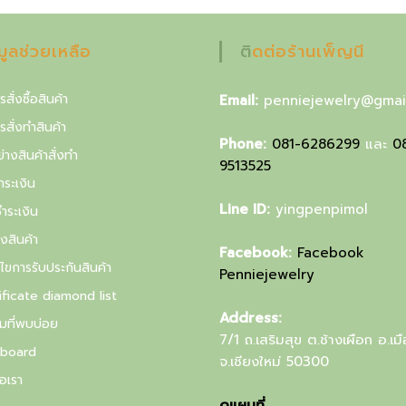
฿
.
อมูลช่วยเหลือ
ติดต่อร้านเพ็ญนี
รสั่งซื้อสินค้า
Email:
penniejewelry@gmai
ารสั่งทำสินค้า
Phone:
081-6286299
และ
0
่างสินค้าสั่งทำ
9513525
ำระเงิน
Line ID:
yingpenpimol
ำระเงิน
งสินค้า
Facebook:
Facebook
นไขการรับประกันสินค้า
Penniejewelry
ificate diamond list
Address:
มที่พบบ่อย
7/1 ถ.เสริมสุข ต.ช้างเผือก อ.เม
board
จ.เชียงใหม่ 50300
อเรา
ดูแผนที่