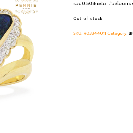
g
r
รวม0.508กะรัต ตัวเรือนทอ
i
e
n
n
Out of stock
a
t
l
p
SKU:
R03344011
p
Category:
r
แ
r
i
i
c
c
e
e
i
w
s
a
:
s
4
:
5
5
,
3
0
,
0
0
0
0
0
฿
.