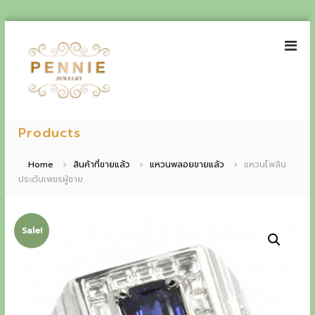
S
k
i
p
t
o
P
E
c
e
Products
o
x
n
n
p
t
n
Home
สินค้าที่ขายแล้ว
แหวนพลอยขายแล้ว
แหวนไพลิน
e
i
ประดับเพชรผู้ชาย
e
n
e
t
r
J
i
e
Sale!
w
e
e
n
l
r
c