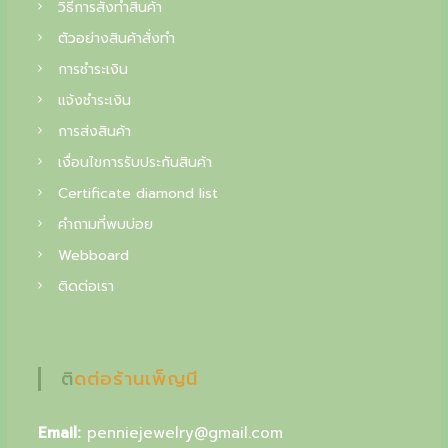
f
วิธีการสั่งทำสินค้า
i
ตัวอย่างสินค้าสั่งทำ
การชำระเงิน
n
แจ้งชำระเงิน
e
การส่งสินค้า
j
เงื่อนไขการรับประกันสินค้า
e
Certificate diamond list
w
คำถามที่พบบ่อย
e
Webboard
l
ติดต่อเรา
r
y
,
ติดต่อร้านเพ็ญนี
y
Email:
penniejewelry@gmail.com
o