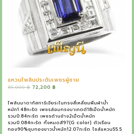
y
e
t
h
e
o
u
t
s
แหวนไพลินประดับเพชรผู้ชาย
t
O
C
85,000
฿
72,200
฿
a
r
u
i
r
n
ไพลินมาดากัสการ์เจียระไนทรงสี่เหลี่ยมผืนผ้าน้ำ
g
r
หนัก1.48กะรัต เพชรล้อมทรงบาเกตต์18เม็ดน้ำหนัก
d
i
e
รวม0.84กะรัต เพชรด้านข้าง2เม็ดน้ำหนัก
n
n
i
รวม0.084กะรัต ทั้งหมดสี97(G color) ตัวเรือน
a
t
ทอง90%ชุบทองขาวน้ำหนัก12.07กะรัต ไซส์แหวน55.5
n
l
p