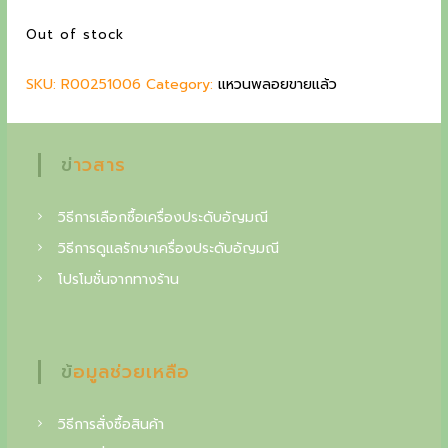
p
r
g
Out of stock
r
i
c
i
c
SKU:
R00251006
c
Category:
e
แหวนพลอยขายแล้ว
o
e
i
l
w
s
a
:
l
ข่าวสาร
s
7
e
:
2
8
,
วิธีการเลือกซื้อเครื่องประดับอัญมณี
c
5
2
วิธีการดูแลรักษาเครื่องประดับอัญมณี
t
,
0
โปรโมชั่นจากทางร้าน
0
0
o
0
i
0
฿
.
n
ข้อมูลช่วยเหลือ
฿
o
.
f
วิธีการสั่งซื้อสินค้า