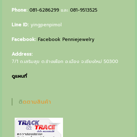
u
Phone:
081-6286299
และ
081-9513525
r
Line ID:
yingpenpimol
s
p
Facebook:
Facebook Penniejewelry
e
Address:
c
7/1 ถ.เสริมสุข ต.ช้างเผือก อ.เมือง จ.เชียงใหม่ 50300
i
ดูแผนที่
a
l
g
ติดตามสินค้า
i
f
t